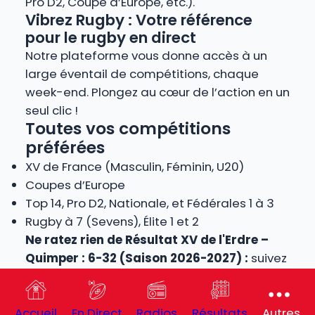
Pro D2, Coupe d’Europe, etc.).
Vibrez Rugby : Votre référence
pour le rugby en direct
Notre plateforme vous donne accès à un
large éventail de compétitions, chaque
week-end. Plongez au cœur de l’action en un
seul clic !
Toutes vos compétitions
préférées
XV de France (Masculin, Féminin, U20)
Coupes d’Europe
Top 14, Pro D2, Nationale, et Fédérales 1 à 3
Rugby à 7 (Sevens), Élite 1 et 2
Ne ratez rien de Résultat XV de l'Erdre –
Quimper : 6-32 (Saison 2026-2027) :
suivez
le score en live, écoutez le match à la radio
et vibrez au rythme des plus grandes
Accueil
En Direct
Radios
Résultats
Autres
rencontres de rugby.