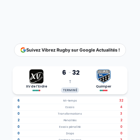
Suivez Vibrez Rugby sur Google Actualités !
6
32
-
T
XV de l'Erdre
Quimper
TERMINÉ
6
32
Mi-temps
0
4
Essais
0
3
Transformations
2
2
Pénalités
0
0
Essais pénalité
0
0
Drops
0
3