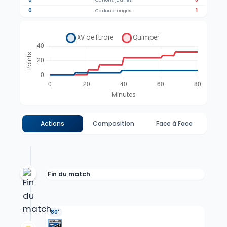
Cartons jaunes
0
1
Cartons rouges
Actions
Composition
Face à Face
Fin du match
80'