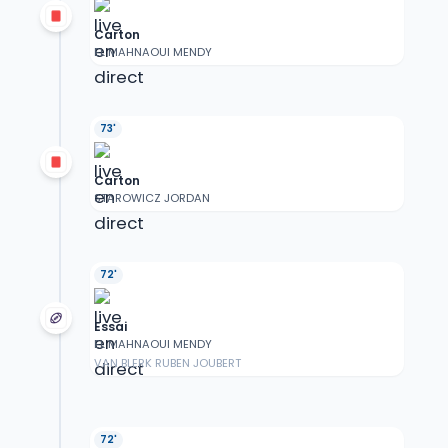
Carton
EL MAHNAOUI MENDY
73'
Carton
STAROWICZ JORDAN
72'
Essai
EL MAHNAOUI MENDY
VAN BLERK RUBEN JOUBERT
72'