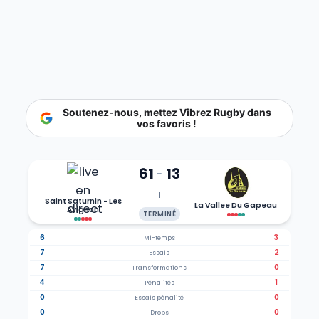
Soutenez-nous, mettez Vibrez Rugby dans
vos favoris !
61
13
-
T
Saint Saturnin - Les
La Vallee Du Gapeau
Avignon
TERMINÉ
6
3
Mi-temps
7
2
Essais
7
0
Transformations
4
1
Pénalités
0
0
Essais pénalité
0
0
Drops