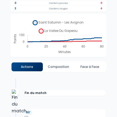
0
0
Cartons jaunes
3
4
Cartons rouges
Actions
Composition
Face à Face
Fin du match
80'