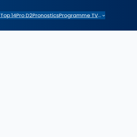
e
Top 14
Pro D2
Pronostics
Programme TV
…