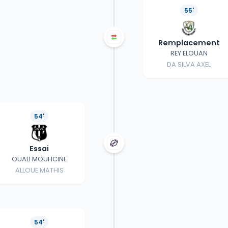
55'
Remplacement
REY ELOUAN
DA SILVA AXEL
54'
Essai
OUALI MOUHCINE
ALLOUE MATHIS
54'