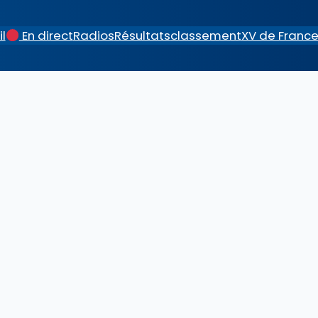
l
En direct
Radios
Résultats
classement
XV de Franc