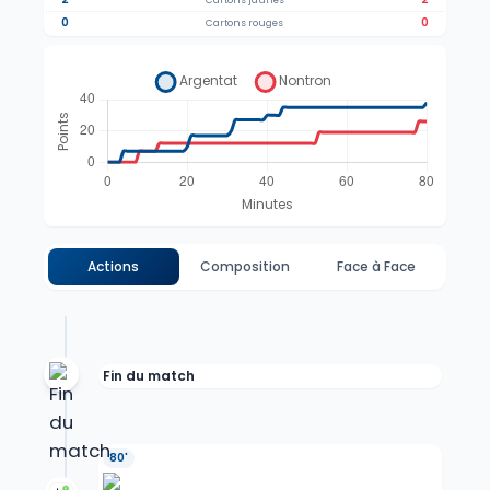
Cartons jaunes
0
0
Cartons rouges
Actions
Composition
Face à Face
Fin du match
80'