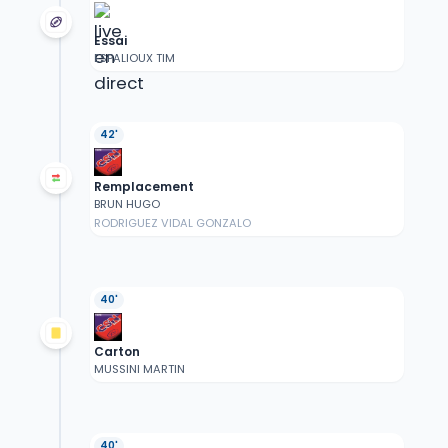
Essai
ESPALIOUX TIM
42'
Remplacement
BRUN HUGO
RODRIGUEZ VIDAL GONZALO
40'
Carton
MUSSINI MARTIN
40'