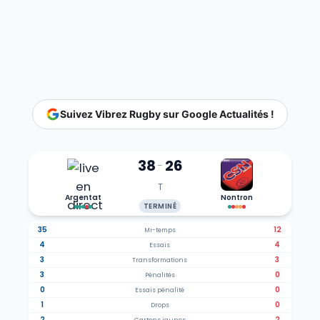
Suivez Vibrez Rugby sur Google Actualités !
38
26
-
T
Argentat
Nontron
TERMINÉ
35
12
Mi-temps
4
4
Essais
3
3
Transformations
3
0
Pénalités
0
0
Essais pénalité
1
0
Drops
2
2