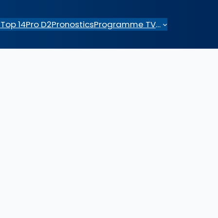
e
Top 14
Pro D2
Pronostics
Programme TV
…