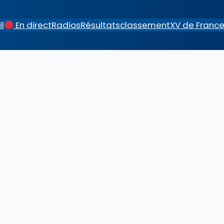
l
En direct
Radios
Résultats
classement
XV de Franc