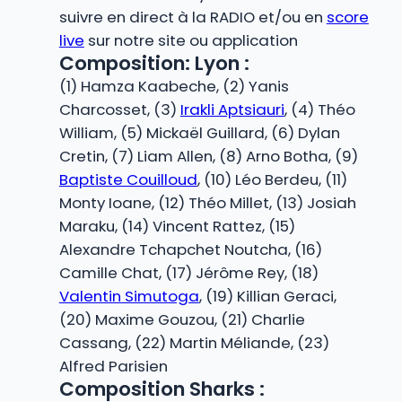
suivre en direct à la RADIO et/ou en
score
live
sur notre site ou application
Composition: Lyon :
(1) Hamza Kaabeche, (2) Yanis
Charcosset, (3)
Irakli Aptsiauri
, (4) Théo
William, (5) Mickaël Guillard, (6) Dylan
Cretin, (7) Liam Allen, (8) Arno Botha, (9)
Baptiste Couilloud
, (10) Léo Berdeu, (11)
Monty Ioane, (12) Théo Millet, (13) Josiah
Maraku, (14) Vincent Rattez, (15)
Alexandre Tchapchet Noutcha, (16)
Camille Chat, (17) Jérôme Rey, (18)
Valentin Simutoga
, (19) Killian Geraci,
(20) Maxime Gouzou, (21) Charlie
Cassang, (22) Martin Méliande, (23)
Alfred Parisien
Composition Sharks :