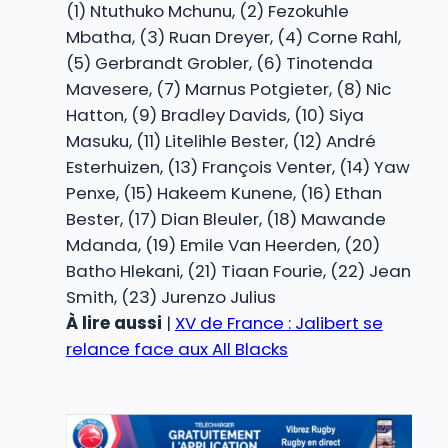
(1) Ntuthuko Mchunu, (2) Fezokuhle
Mbatha, (3) Ruan Dreyer, (4) Corne Rahl,
(5) Gerbrandt Grobler, (6) Tinotenda
Mavesere, (7) Marnus Potgieter, (8) Nic
Hatton, (9) Bradley Davids, (10) Siya
Masuku, (11) Litelihle Bester, (12) André
Esterhuizen, (13) François Venter, (14) Yaw
Penxe, (15) Hakeem Kunene, (16) Ethan
Bester, (17) Dian Bleuler, (18) Mawande
Mdanda, (19) Emile Van Heerden, (20)
Batho Hlekani, (21) Tiaan Fourie, (22) Jean
Smith, (23) Jurenzo Julius
À lire aussi
|
XV de France : Jalibert se
relance face aux All Blacks