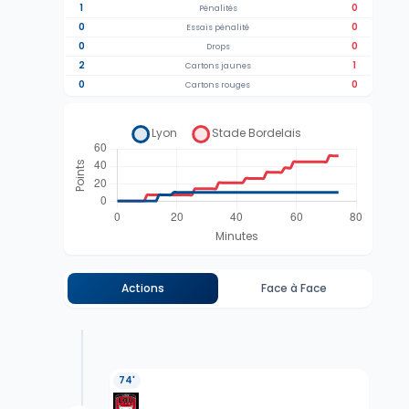
1
0
Pénalités
0
0
Essais pénalité
0
0
Drops
2
1
Cartons jaunes
0
0
Cartons rouges
Actions
Face à Face
74'