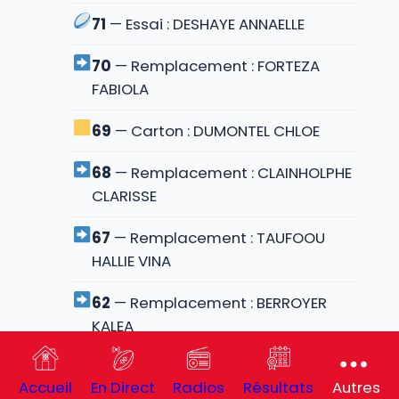
71
— Essai : DESHAYE ANNAELLE
70
— Remplacement : FORTEZA
FABIOLA
69
— Carton : DUMONTEL CHLOE
68
— Remplacement : CLAINHOLPHE
CLARISSE
67
— Remplacement : TAUFOOU
HALLIE VINA
62
— Remplacement : BERROYER
KALEA
62
— Remplacement : IBANEZ MARIE
Accueil
En Direct
Radios
Résultats
Autres