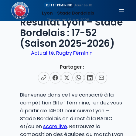
Aller
Journée 16
ELITE 1 FÉMININE
au
Lyon - Stade Bordelais
EN DIRECT
Résultat Lyon – Stade
contenu
Dimanche 24 Mai 2026
Bordelais : 17-52
(Saison 2025-2026)
Actualité
, 
Rugby Féminin
Partager :
Bienvenue dans ce live consacré à la
compétition Elite 1 féminine, rendez vous
à partir de 14H00 pour suivre Lyon –
Stade Bordelais en direct à la RADIO
et/ou en
score live
. Retrouvez la
composition des équipes du match Lyon