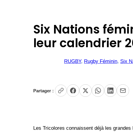
Six Nations fémi
leur calendrier 
RUGBY
, 
Rugby Féminin
, 
Six N
Partager :
Les Tricolores connaissent déjà les grandes l