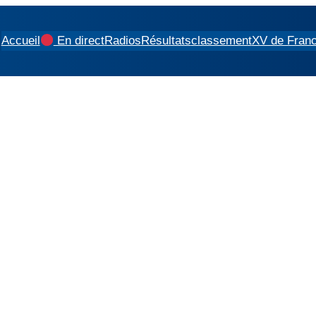
Accueil
En direct
Radios
Résultats
classement
XV de Fran