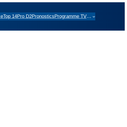
ce
Top 14
Pro D2
Pronostics
Programme TV
…