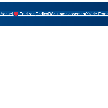
Accueil
En direct
Radios
Résultats
classement
XV de Fran