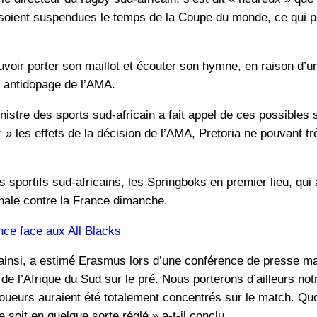
oient suspendues le temps de la Coupe du monde, ce qui p
voir porter son maillot et écouter son hymne, en raison d’un
 antidopage de l’AMA.
nistre des sports sud-africain a fait appel de ces possibles 
 » les effets de la décision de l’AMA, Pretoria ne pouvant 
sportifs sud-africains, les Springboks en premier lieu, qui a
inale contre la France dimanche.
nce face aux All Blacks
insi, a estimé Erasmus lors d’une conférence de presse ma
e l’Afrique du Sud sur le pré. Nous porterons d’ailleurs notr
oueurs auraient été totalement concentrés sur le match. Quoi
 soit en quelque sorte réglé » a-t-il conclu.