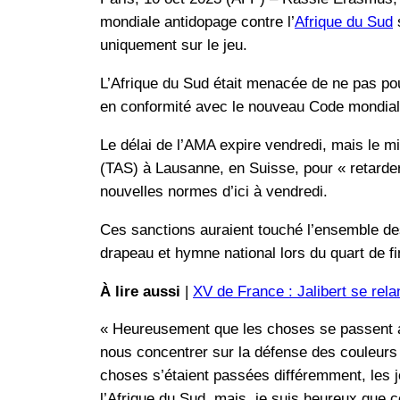
mondiale antidopage contre l’
Afrique du Sud
s
uniquement sur le jeu.
L’Afrique du Sud était menacée de ne pas pou
en conformité avec le nouveau Code mondial
Le délai de l’AMA expire vendredi, mais le mi
(TAS) à Lausanne, en Suisse, pour « retarder
nouvelles normes d’ici à vendredi.
Ces sanctions auraient touché l’ensemble des 
drapeau et hymne national lors du quart de f
À lire aussi
|
XV de France : Jalibert se rela
« Heureusement que les choses se passent a
nous concentrer sur la défense des couleurs d
choses s’étaient passées différemment, les j
l’Afrique du Sud, mais, je suis heureux que ce