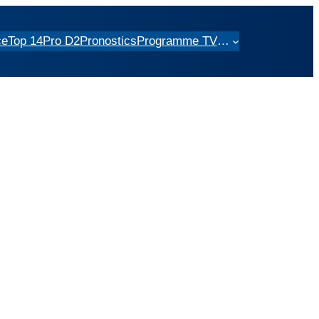
ce
Top 14
Pro D2
Pronostics
Programme TV
…