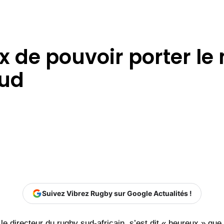
de pouvoir porter le m
Sud
Suivez Vibrez Rugby sur Google Actualités !
e directeur du rugby sud-africain, s’est dit « heureux » que