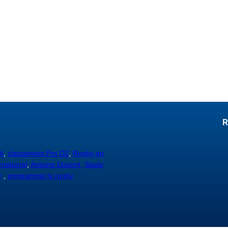
R
4
,
classement Pro D2
,
Rugby en
rnational
,
Antoine Dupont,
Stade
y
,
programme tv rugby