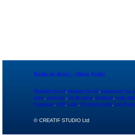
Rugby en direct – Vibrez Rugby
Résultats Top 14
,
résultats Pro D2
,
classement Top 1
direct
,
score live
,
XV de france
,
6 nations
,
rugby inte
Toulousain
,
UBB
,
rugby
,
Pronostics rugby
,
Live Rugb
© CREATIF STUDIO Ltd