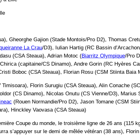
lle
ua), Gheorghe Gajion (Stade Montois/Pro D2), Thomas Cretu
queiranne La Crau
/D3), Iulian Hartig (RC Bassin d’Arcacho
rdasu (CSA Steaua), Adrian Motoc (
Biarritz Olympique
/Pro 
ti Chirica (capitaine/CS Dinamo), Andre Gorin (RC Hyères 
risti Boboc (CSA Steaua), Florian Rosu (CSM Stiinta Baia 
 Timisoara), Florin Surugiu (CSA Steaua), Alin Conache (
oldor (CS Dinamo), Nicolas Onutu (CS Vienne/D3), Marius 
ineac
(Rouen Normandie/Pro D2), Jason Tomane (CSM Stiin
ra), Hinckley Vaovasa (CSA Steaua)
remière Coupe du monde, le troisième ligne de 26 ans (115 kg,
ra s’appuyer sur le demi de mêlée vétéran (38 ans), Florin 