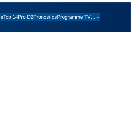
ce
Top 14
Pro D2
Pronostics
Programme TV
…