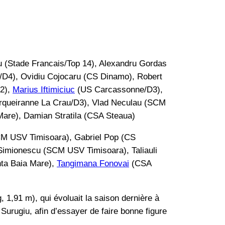
 (Stade Francais/Top 14), Alexandru Gordas
n/D4), Ovidiu Cojocaru (CS Dinamo), Robert
D2),
Marius Iftimiciuc
(US Carcassonne/D3),
Carqueiranne La Crau/D3), Vlad Neculau (SCM
Mare), Damian Stratila (CSA Steaua)
SCM USV Timisoara), Gabriel Pop (CS
Simionescu (SCM USV Timisoara), Taliauli
ta Baia Mare),
Tangimana Fonovai
(CSA
 1,91 m), qui évoluait la saison dernière à
Surugiu, afin d’essayer de faire bonne figure