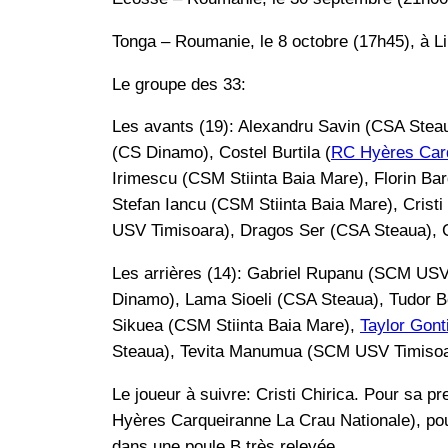
Tonga – Roumanie, le 8 octobre (17h45), à Li
Le groupe des 33:
Les avants (19): Alexandru Savin (CSA Stea
(CS Dinamo), Costel Burtila (
RC Hyères Car
Irimescu (CSM Stiinta Baia Mare), Florin Ba
Stefan Iancu (CSM Stiinta Baia Mare), Cris
USV Timisoara), Dragos Ser (CSA Steaua), C
Les arrières (14): Gabriel Rupanu (SCM USV
Dinamo), Lama Sioeli (CSA Steaua), Tudor B
Sikuea (CSM Stiinta Baia Mare),
Taylor Gont
Steaua), Tevita Manumua (SCM USV Timisoa
Le joueur à suivre: Cristi Chirica. Pour sa p
Hyères Carqueiranne La Crau Nationale), pour
dans une poule B très relevée.