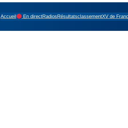
Accueil
En direct
Radios
Résultats
classement
XV de Fran