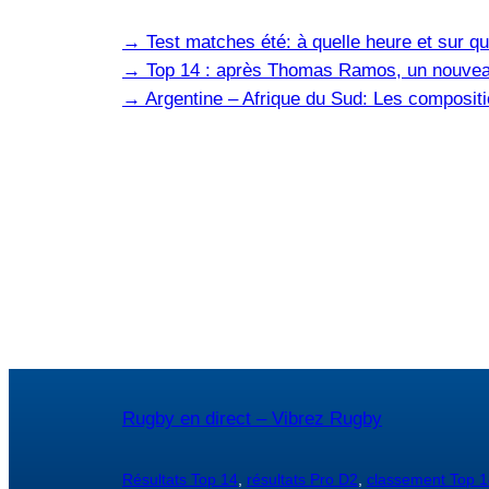
→
Test matches été: à quelle heure et sur qu
→
Top 14 : après Thomas Ramos, un nouvea
→
Argentine – Afrique du Sud: Les composit
Rugby en direct – Vibrez Rugby
Résultats Top 14
,
résultats Pro D2
,
classement Top 1