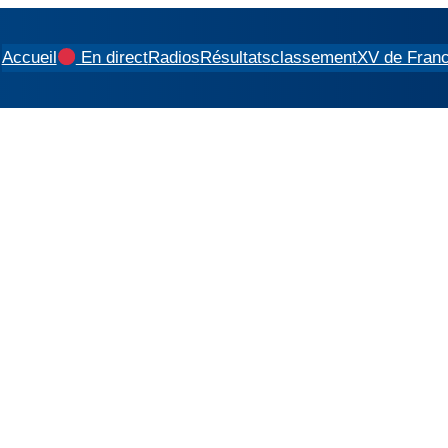
Accueil
En direct
Radios
Résultats
classement
XV de Fran