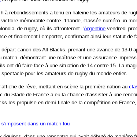
h à rebondissements a tenu en haleine les amateurs de rugb
victoire mémorable contre l’Irlande, classée numéro un mond
Mondial de rugby, où ils affronteront l’
Argentine
vendredi pro
ce et finalement l’emporter, confirmant ainsi leur statut de 
 départ canon des All Blacks, prenant une avance de 13-0 a
 du match, démontrant une maîtrise et une assurance impress
ils ont dû faire face à une situation de 14 contre 15. La ma
un spectacle pour les amateurs de rugby du monde entier.
t l’affiche de rêve, mettant en scène la première nation au
cla
du Stade de France a eu la chance d’assister à une rencont
lacks les propulse en demi-finale de la compétition en France
s s’imposent dans un match fou
x équipes, dans une rencontre qui avait débuté de manière fr