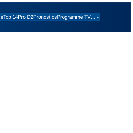
ce
Top 14
Pro D2
Pronostics
Programme TV
…