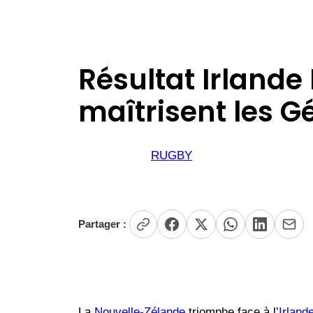
Résultat Irlande
maîtrisent les G
RUGBY
Partager :
La
Nouvelle-Zélande
triomphe face à l’
Irland