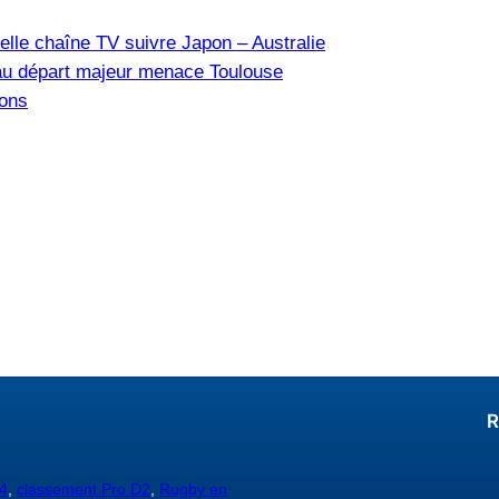
elle chaîne TV suivre Japon – Australie
u départ majeur menace Toulouse
ions
R
4
,
classement Pro D2
,
Rugby en