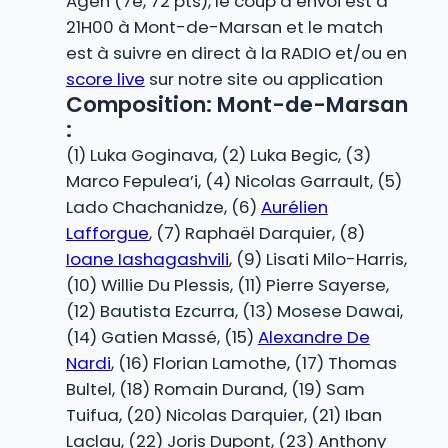
Agen (7e, 72 pts), le coup d’envoi est à
21H00 à Mont-de-Marsan et le match
est à suivre en direct à la RADIO et/ou en
score live
sur notre site ou application
Composition: Mont-de-Marsan
:
(1) Luka Goginava, (2) Luka Begic, (3)
Marco Fepulea’i, (4) Nicolas Garrault, (5)
Lado Chachanidze, (6)
Aurélien
Lafforgue
, (7) Raphaël Darquier, (8)
Ioane Iashagashvili
, (9) Lisati Milo-Harris,
(10) Willie Du Plessis, (11) Pierre Sayerse,
(12) Bautista Ezcurra, (13) Mosese Dawai,
(14) Gatien Massé, (15)
Alexandre De
Nardi
, (16) Florian Lamothe, (17) Thomas
Bultel, (18) Romain Durand, (19) Sam
Tuifua, (20) Nicolas Darquier, (21) Iban
Laclau, (22) Joris Dupont, (23) Anthony