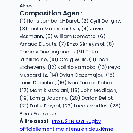
Alves
Composition Agen :
(1) Hans Lombard-Buret, (2) Cyril Deligny,
(3) Lasha Macharashvili, (4) Javier
Eissmann, (5) William Demotte, (6)
Arnaud Duputs, (7) Enzo Sérieyssol, (8)
Tomasi Fineanganofo, (9) Théo
Idjellidaine, (10) Craig Willis, (11) Iban
Etcheverry, (12) Kolinio Ramoka, (13) Peyo
Muscarditz, (14) Dylan Cazemajou, (15)
Louis Dupichot, (16) Ivan Farace Fabra,
(17) Mamik Mstoiani, (18) John Madigan,
(19) Lomig Jouanny, (20) Dorian Bellot,
(21) Emile Dayral, (22) Lucas Martins, (23)
Beau Farrance
À lire aussi
|
Pro D2 : Nissa Rugby
officiellement maintenu en deuxième