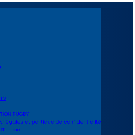
e
TV
ATION RUGBY
s légales et politique de confidentialité
’Europe