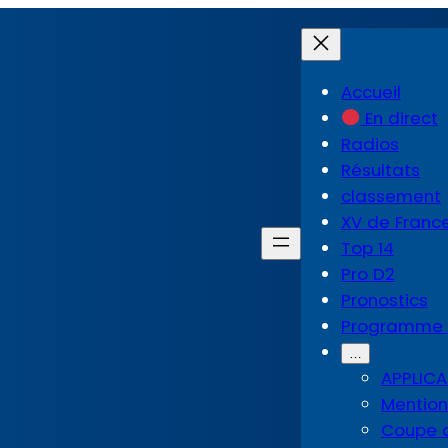
Accueil
En direct
Radios
Résultats
classement
XV de Franc
Top 14
Pro D2
Pronostics
Programme 
…
APPLIC
Mention
Coupe d