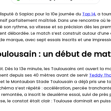
 disputé à Sapiac pour la 10e journée du
Top 14
, a tou
ensif parfaitement maîtrisé. Dans une rencontre où l
son rythme, sa vitesse et sa précision dès les premi
t débordée. Le match s’est construit autour d’une 
es de marque, avec sept essais inscrits et une impres
lousain : un début de mat
ôt. Dès la 13e minute, les Toulousains ont ouvert la ma
ment depuis ses 40 mètres avant de servir
Teddy Th
n et le Montauban Stade Toulousain a déjà pris une t
chéma s’est répété : accélération, percée tranchante
 remontée, a inscrit le deuxième essai, suivi de prè
e, le constat était clair : Toulouse dominait en puiss