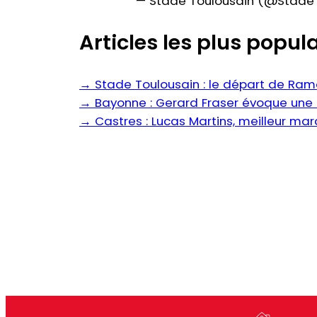
— Stade Toulousain (@Stade
Articles les plus popula
→
Stade Toulousain : le départ de Ram
→
Bayonne : Gerard Fraser évoque une 
→
Castres : Lucas Martins, meilleur mar