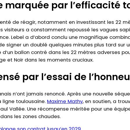
 marquée par l’efficacité t
enté de réagir, notamment en investissant les 22 mèt
s visiteurs a constamment repoussé les vagues sapia
ience. Lebel a d’abord conclu une magnifique combin
 de signer un doublé quelques minutes plus tard sur 
’un ballon contré dans les 22 mètres adverses pour
ouge et Noir dans les moments cruciaux.
sé par l’essai de l’honneu
nais n’ont jamais renoncé. Après une nouvelle séquen
 ligne toulousaine.
Maxime Mathy
, en soutien, a trou
ar Paul Vallée. Une récompense méritée pour une équi
s dans les zones chaudes.
olonge son contrat jusqu’en 2029