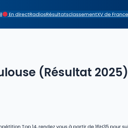
l
En direct
Radios
Résultats
classement
XV de Franc
louse (Résultat 2025
pétition Top 14, rendez vous à partir de 16H35 pour s