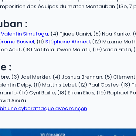
composition des équipes du match Montauban (13e, 7 pt
uban :
)
Valentin Simutoga
, (4) Tjiuee Uanivi, (5) Noa Kanika,
érôme Bosviel
, (11)
Stéphane Ahmed
, (12) Maxime Math
) Léo Aouf, (18) Nafitalai Owen Ma’afu, (19) Vaea Fifita, (
e :
e, (3) Joel Merkler, (4) Joshua Brennan, (5) Clément Ve
ntin Delpy, (11) Matthis Lebel, (12) Paul Costes, (13) T
ifo, (17) Cyril Baille, (18) Efrain Elias, (19) Raphaël P
avid Ainu’u
subit une cyberattaque avec rançon