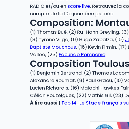
RADIO et/ou en
score live
. Retrouvez la 
compte de la 10e journéee journée.
Composition: Monta
(1) Thomas Bué, (2) Ru-Hann Greyling, (3
(8) Tyrone Viiga, (9) Hugo Zabalza, (10)
J
Baptiste Mouchous
, (16) Kevin Firmin, (17
Vallée, (23)
Facundo Pomponio
Composition Toulous
(1) Benjamin Bertrand, (2) Thomas Lacombr
Alexandre Roumat, (9) Paul Graou, (10) Vale
Lucien Richardis, (16) Malachi Hawkes Faiman
Célian Pouzelgues, (22) Mathis Gil, (23) D
À lire aussi
|
Top 14 : Le Stade français 