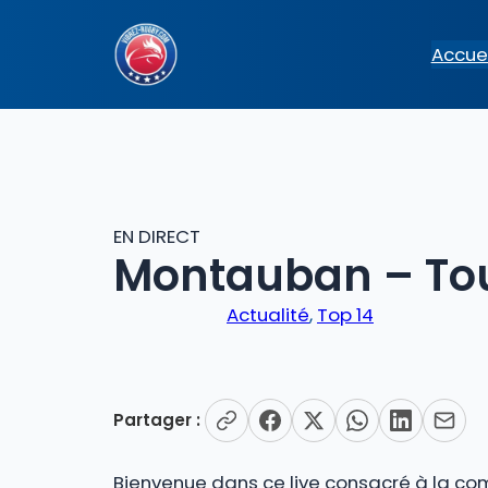
Aller
au
Accuei
contenu
EN DIRECT
Montauban – Tou
Actualité
, 
Top 14
Partager :
Bienvenue dans ce live consacré à la com