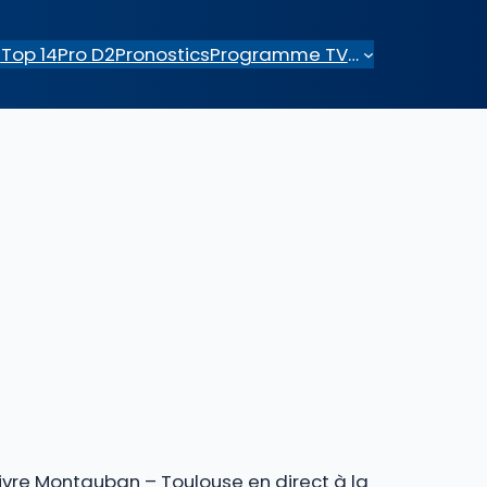
e
Top 14
Pro D2
Pronostics
Programme TV
…
)
uivre Montauban – Toulouse en direct à la