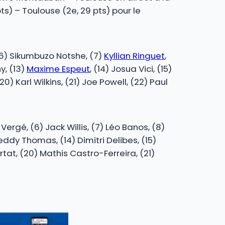
s) – Toulouse (2e, 29 pts) pour le
 (6) Sikumbuzo Notshe, (7)
Kyllian Ringuet
,
y, (13)
Maxime Espeut
, (14) Josua Vici, (15)
20) Karl Wilkins, (21) Joe Powell, (22) Paul
rgé, (6) Jack Willis, (7) Léo Banos, (8)
eddy Thomas, (14) Dimitri Delibes, (15)
ortat, (20) Mathis Castro-Ferreira, (21)