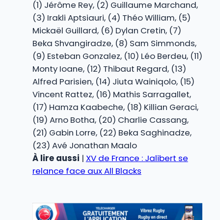
(1) Jérôme Rey, (2) Guillaume Marchand,
(3) Irakli Aptsiauri, (4) Théo William, (5)
Mickaël Guillard, (6) Dylan Cretin, (7)
Beka Shvangiradze, (8) Sam Simmonds,
(9) Esteban Gonzalez, (10) Léo Berdeu, (11)
Monty Ioane, (12) Thibaut Regard, (13)
Alfred Parisien, (14) Jiuta Wainiqolo, (15)
Vincent Rattez, (16) Mathis Sarragallet,
(17) Hamza Kaabeche, (18) Killian Geraci,
(19) Arno Botha, (20) Charlie Cassang,
(21) Gabin Lorre, (22) Beka Saghinadze,
(23) Avé Jonathan Maalo
À lire aussi
|
XV de France : Jalibert se
relance face aux All Blacks