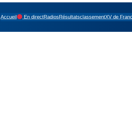
Accueil
En direct
Radios
Résultats
classement
XV de Fran