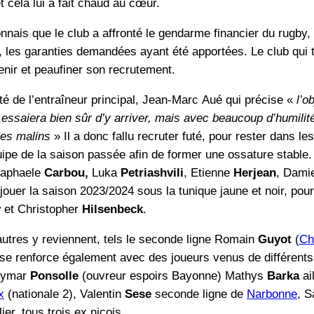
t cela lui a fait chaud au cœur.
nnais que le club a affronté le gendarme financier du rugby, 
les garanties demandées ayant été apportées. Le club qui ta
enir et peaufiner son recrutement.
té de l’entraîneur principal, Jean-Marc Aué qui précise «
l’o
on essaiera bien sûr d’y arriver, mais avec beaucoup d’humilit
les malins
» Il a donc fallu recruter futé, pour rester dans les
uipe de la saison passée afin de former une ossature stable.
Raphaele
Carbou,
Luka
Petriashvili
, Etienne
Herjean
, Dami
jouer la saison 2023/2024 sous la tunique jaune et noir, pour
y
et Christopher
Hilsenbeck
.
’autres y reviennent, tels le seconde ligne Romain
Guyot
(
Ch
se renforce également avec des joueurs venus de différents
 Aymar
Ponsolle
(ouvreur espoirs Bayonne) Mathys
Barka
ail
x
(nationale 2), Valentin
Sese
seconde ligne de
Narbonne
, 
lier, tous trois ex niçois.