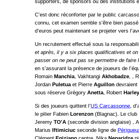
supporters, de sponsors ou des institutions e
C’est donc réconforter par le public carcasso
connu, cet examen semble s’être bien passé, 
d’euros peut maintenant se projeter vers l’av
Un recrutement effectué sous la responsabili
et après, il y a six places qualificatives et 
passer on ne peut pas se permettre de faire 
en s’assurant la présence de joueurs de l’éq
Romain
Manchia
, Vakhtangi
Akhobadze
, , 
Jordan
Puletua
et Pierre
Aguillon
devraient 
sous réserve Grégory
Anetta
, Robert
Harle
Si des joueurs quittent l’
US Carcassonne
, d
le pilier Fabien
Lorenzon
(Blagnac). Le club 
Jeremy
TO’A
(seconde division anglaise) ,
Marius
Iftimiciuc
seconde ligne de
Périgueu
Clément
Egiziano
centre, Nika
Neparidze
pi