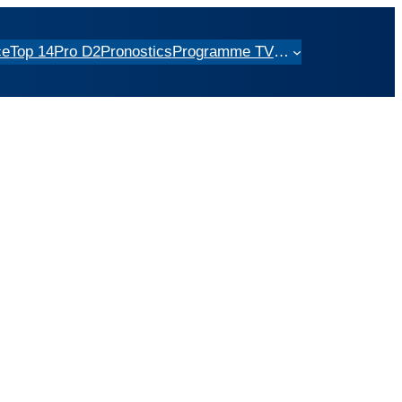
ce
Top 14
Pro D2
Pronostics
Programme TV
…