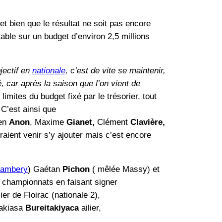
et bien que le résultat ne soit pas encore
ble sur un budget d’environ 2,5 millions
bjectif en
nationale
, c’est de vite se maintenir,
é, car après la saison que l’on vient de
 limites du budget fixé par le trésorier, tout
 C’est ainsi que
en
Anon
, Maxime
Gianet,
Clément
Clavière,
raient venir s’y ajouter mais c’est encore
ambery
) Gaétan
Pichon
( mêlée Massy) et
 championnats en faisant signer
ier de Floirac (nationale 2),
Sakiasa
Bureitakiyaca
ailier,