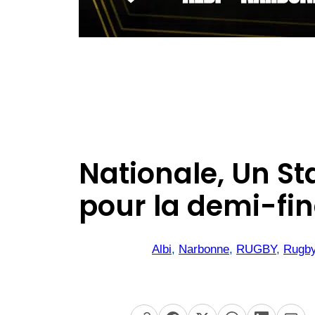
Nationale, Un St
pour la demi-fi
Albi
, 
Narbonne
, 
RUGBY
, 
Rugby