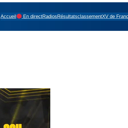
Accueil
En direct
Radios
Résultats
classement
XV de Fran