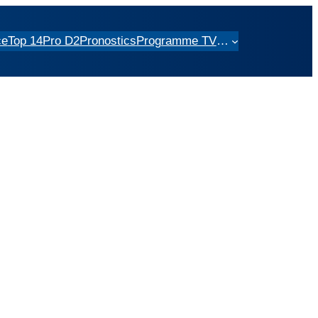
ce
Top 14
Pro D2
Pronostics
Programme TV
…