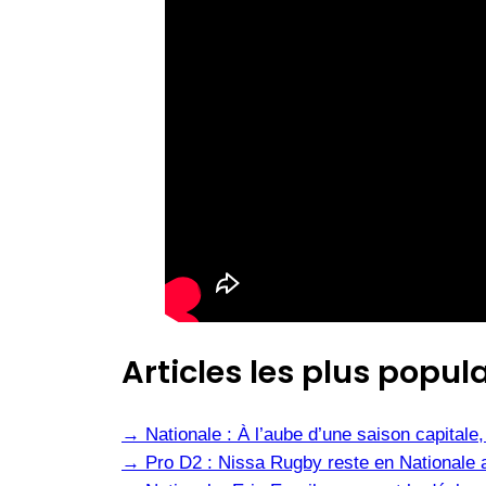
Articles les plus popula
→
Nationale : À l’aube d’une saison capital
→
Pro D2 : Nissa Rugby reste en Nationale 