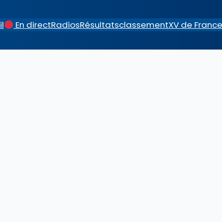
l
En direct
Radios
Résultats
classement
XV de Franc