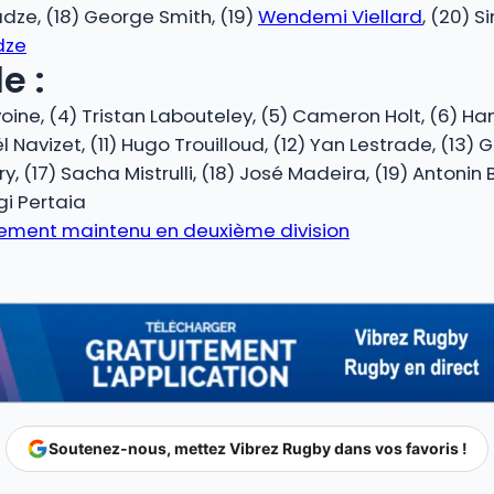
iadze, (18) George Smith, (19)
Wendemi Viellard
, (20) S
dze
e :
Lavoine, (4) Tristan Labouteley, (5) Cameron Holt, (6) Ha
 Navizet, (11) Hugo Trouilloud, (12) Yan Lestrade, (13)
ury, (17) Sacha Mistrulli, (18) José Madeira, (19) Antonin
gi Pertaia
ellement maintenu en deuxième division
Soutenez-nous, mettez Vibrez Rugby dans vos favoris !