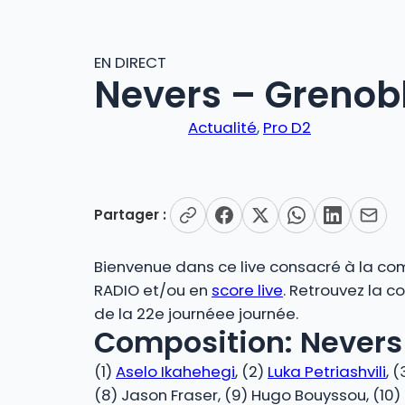
EN DIRECT
Nevers – Grenobl
Actualité
, 
Pro D2
Partager :
Bienvenue dans ce live consacré à la comp
RADIO et/ou en
score live
. Retrouvez la c
de la 22e journéee journée.
Composition: Nevers 
(1)
Aselo Ikahehegi
, (2)
Luka Petriashvili
, 
(8) Jason Fraser, (9) Hugo Bouyssou, (10) 