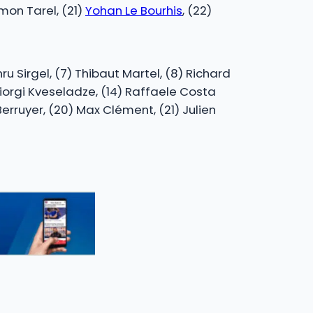
imon Tarel, (21)
Yohan Le Bourhis
, (22)
nru Sirgel, (7) Thibaut Martel, (8) Richard
 Giorgi Kveseladze, (14) Raffaele Costa
 Berruyer, (20) Max Clément, (21) Julien