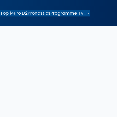
e
Top 14
Pro D2
Pronostics
Programme TV
…