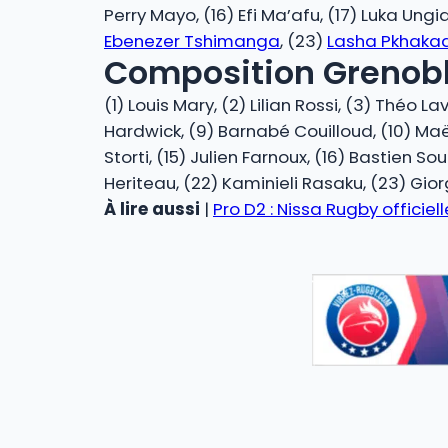
Perry Mayo, (16) Efi Ma’afu, (17) Luka Ung
Ebenezer Tshimanga
, (23)
Lasha Pkhaka
Composition Grenobl
(1) Louis Mary, (2) Lilian Rossi, (3) Théo 
Hardwick, (9) Barnabé Couilloud, (10) Maël
Storti, (15) Julien Farnoux, (16) Bastien So
Heriteau, (22) Kaminieli Rasaku, (23) Gior
À lire aussi
|
Pro D2 : Nissa Rugby offici