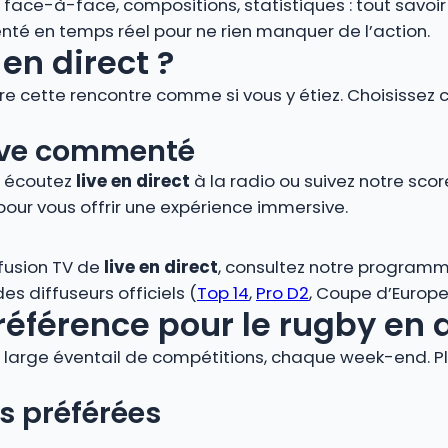
s, face-à-face, compositions, statistiques : tout savoi
é en temps réel pour ne rien manquer de l’action.
en direct ?
vre cette rencontre comme si vous y étiez. Choisissez 
 live commenté
, écoutez
live en direct
à la radio ou suivez notre score
pour vous offrir une expérience immersive.
ffusion TV de
live en direct
, consultez notre programm
s diffuseurs officiels (
Top 14
,
Pro D2
, Coupe d’Europe,
référence pour le rugby en 
large éventail de compétitions, chaque week-end. Plo
s préférées