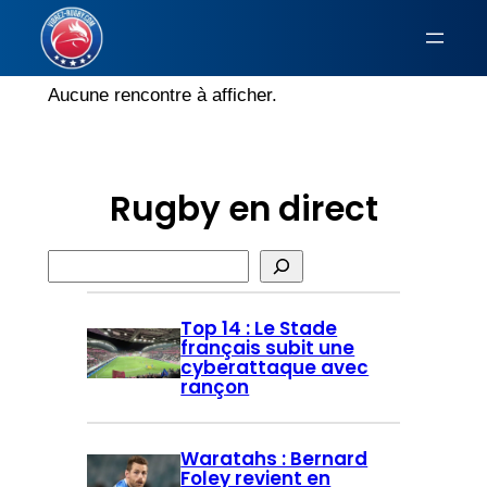
Aucune rencontre à afficher.
Rugby en direct
R
e
c
Top 14 : Le Stade
français subit une
h
cyberattaque avec
e
rançon
r
c
Waratahs : Bernard
h
Foley revient en