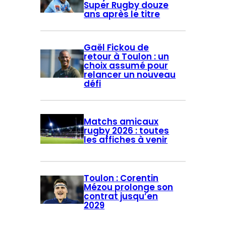
e
Super Rugby douze
ans après le titre
r
Gaël Fickou de
retour à Toulon : un
choix assumé pour
relancer un nouveau
défi
Matchs amicaux
rugby 2026 : toutes
les affiches à venir
Toulon : Corentin
Mézou prolonge son
contrat jusqu’en
2029