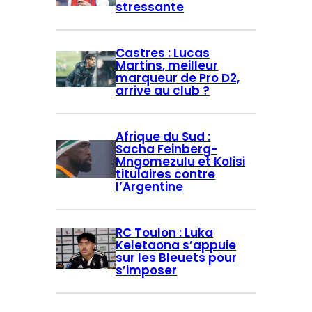
stressante
Castres : Lucas
Martins, meilleur
marqueur de Pro D2,
arrive au club ?
Afrique du Sud :
Sacha Feinberg-
Mngomezulu et Kolisi
titulaires contre
l’Argentine
RC Toulon : Luka
Keletaona s’appuie
sur les Bleuets pour
s’imposer