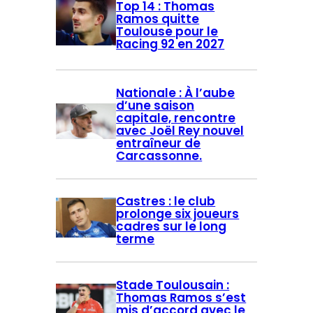
Top 14 : Thomas
Ramos quitte
Toulouse pour le
Racing 92 en 2027
Nationale : À l’aube
d’une saison
capitale, rencontre
avec Joël Rey nouvel
entraîneur de
Carcassonne.
Castres : le club
prolonge six joueurs
cadres sur le long
terme
Stade Toulousain :
Thomas Ramos s’est
mis d’accord avec le