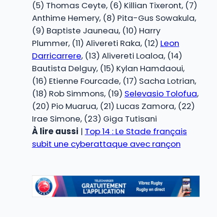
(5) Thomas Ceyte, (6) Killian Tixeront, (7)
Anthime Hemery, (8) Pita-Gus Sowakula,
(9) Baptiste Jauneau, (10) Harry
Plummer, (11) Alivereti Raka, (12)
Leon
Darricarrere
, (13) Alivereti Loaloa, (14)
Bautista Delguy, (15) Kylan Hamdaoui,
(16) Etienne Fourcade, (17) Sacha Lotrian,
(18) Rob Simmons, (19)
Selevasio Tolofua
,
(20) Pio Muarua, (21) Lucas Zamora, (22)
Irae Simone, (23) Giga Tutisani
À lire aussi
|
Top 14 : Le Stade français
subit une cyberattaque avec rançon