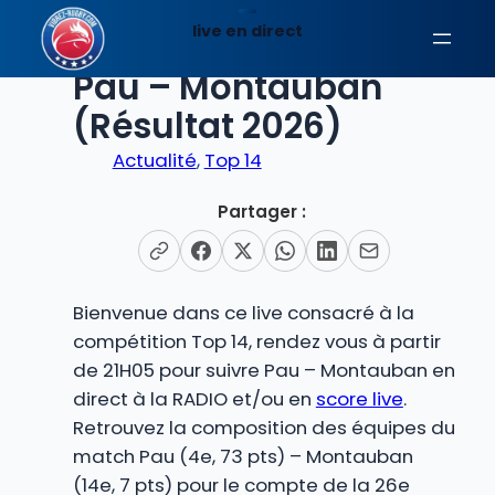
Aller
live en direct
au
EN DIRECT
contenu
Pau – Montauban
(Résultat 2026)
Actualité
, 
Top 14
Partager :
Bienvenue dans ce live consacré à la
compétition Top 14, rendez vous à partir
de 21H05 pour suivre Pau – Montauban en
direct à la RADIO et/ou en
score live
.
Retrouvez la composition des équipes du
match Pau (4e, 73 pts) – Montauban
(14e, 7 pts) pour le compte de la 26e