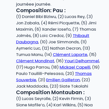
journéee journée.
Composition: Pau :
(1) Daniel Bibi Biziwu, (2) Lucas Rey, (3)
Jon Zabala, (4) Rémi Picquette, (5) Jimi
Maximin, (6) Xander Iosefo, (7) Thomas
Jolmès, (8) Loïc Credoz, (9)
Thibault
Daubagna
, (10) Joe Simmonds, (11)
Aymeric Luc, (12) Nathan Decron, (13)
Tumua Manu, (14)
Clément Laporte
, (15)
Clément Mondinat
, (16)
Youri Delhommel
,
(17) Hugo Parrou, (18)
Mickael Capelli
, (19)
Paulo Tauiliili-Pelesasa, (20)
Thomas
Souverbie
, (21)
Emilien Gailleton
, (22)
Jack Maddocks, (23) Siate Tokolahi
Composition Montauban :
(1) Lucas Seyrolle, (2) Kevin Firmin, (3)
Sione Mafile’o, (4) Karl Wilkins, (5) Noa