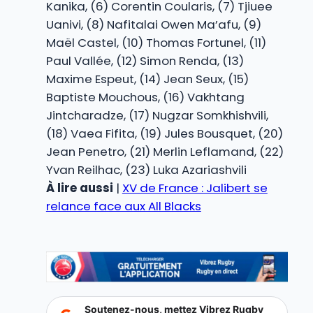
Kanika, (6) Corentin Coularis, (7) Tjiuee
Uanivi, (8) Nafitalai Owen Ma’afu, (9)
Maël Castel, (10) Thomas Fortunel, (11)
Paul Vallée, (12) Simon Renda, (13)
Maxime Espeut, (14) Jean Seux, (15)
Baptiste Mouchous, (16) Vakhtang
Jintcharadze, (17) Nugzar Somkhishvili,
(18) Vaea Fifita, (19) Jules Bousquet, (20)
Jean Penetro, (21) Merlin Leflamand, (22)
Yvan Reilhac, (23) Luka Azariashvili
À lire aussi
|
XV de France : Jalibert se
relance face aux All Blacks
Soutenez-nous, mettez Vibrez Rugby