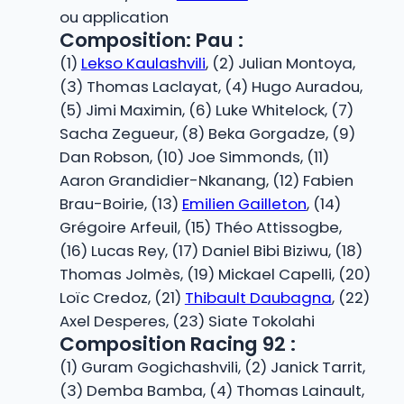
ou application
Composition: Pau :
(1)
Lekso Kaulashvili
, (2) Julian Montoya,
(3) Thomas Laclayat, (4) Hugo Auradou,
(5) Jimi Maximin, (6) Luke Whitelock, (7)
Sacha Zegueur, (8) Beka Gorgadze, (9)
Dan Robson, (10) Joe Simmonds, (11)
Aaron Grandidier-Nkanang, (12) Fabien
Brau-Boirie, (13)
Emilien Gailleton
, (14)
Grégoire Arfeuil, (15) Théo Attissogbe,
(16) Lucas Rey, (17) Daniel Bibi Biziwu, (18)
Thomas Jolmès, (19) Mickael Capelli, (20)
Loïc Credoz, (21)
Thibault Daubagna
, (22)
Axel Desperes, (23) Siate Tokolahi
Composition Racing 92 :
(1) Guram Gogichashvili, (2) Janick Tarrit,
(3) Demba Bamba, (4) Thomas Lainault,