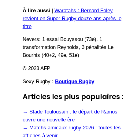
À lire aussi
|
Waratahs : Bernard Foley
revient en Super Rugby douze ans après le
titre
Nevers: 1 essai Bouyssou (73e), 1
transformation Reynolds, 3 pénalités Le
Bourhis (40+2, 49e, 51e)
© 2023 AFP
Sexy Rugby :
Boutique Rugby
Articles les plus populaires :
→
Stade Toulousain : le départ de Ramos
ouvre une nouvelle ère
→
Matchs amicaux rugby 2026 : toutes les
affiches à venir