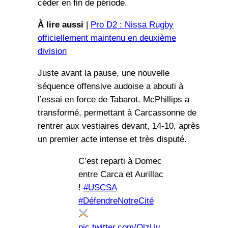
céder en fin de période.
À lire aussi
|
Pro D2 : Nissa Rugby
officiellement maintenu en deuxième
division
Juste avant la pause, une nouvelle
séquence offensive audoise a abouti à
l’essai en force de Tabarot. McPhillips a
transformé, permettant à Carcassonne de
rentrer aux vestiaires devant, 14-10, après
un premier acte intense et très disputé.
C’est reparti à Domec
entre Carca et Aurillac
!
#USCSA
#DéfendreNotreCité
pic.twitter.com/OlzUv