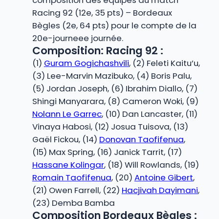
composition des équipes du match
Racing 92 (12e, 35 pts) – Bordeaux
Bègles (2e, 64 pts) pour le compte de la
20e-journeee journée.
Composition: Racing 92 :
(1)
Guram Gogichashvili
, (2) Feleti Kaitu’u,
(3) Lee-Marvin Mazibuko, (4) Boris Palu,
(5) Jordan Joseph, (6) Ibrahim Diallo, (7)
Shingi Manyarara, (8) Cameron Woki, (9)
Nolann Le Garrec
, (10) Dan Lancaster, (11)
Vinaya Habosi, (12) Josua Tuisova, (13)
Gaël Fickou, (14)
Donovan Taofifenua
,
(15) Max Spring, (16) Janick Tarrit, (17)
Hassane Kolingar
, (18) Will Rowlands, (19)
Romain Taofifenua
, (20)
Antoine Gibert
,
(21) Owen Farrell, (22)
Hacjivah Dayimani
,
(23) Demba Bamba
Composition Bordeaux Bègles :