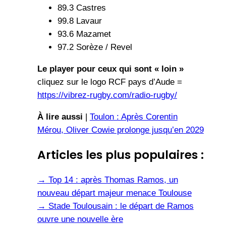
89.3 Castres
99.8 Lavaur
93.6 Mazamet
97.2 Sorèze / Revel
Le player pour ceux qui sont « loin »
cliquez sur le logo RCF pays d’Aude =
https://vibrez-rugby.com/radio-rugby/
À lire aussi
|
Toulon : Après Corentin
Mérou, Oliver Cowie prolonge jusqu’en 2029
Articles les plus populaires :
→
Top 14 : après Thomas Ramos, un
nouveau départ majeur menace Toulouse
→
Stade Toulousain : le départ de Ramos
ouvre une nouvelle ère