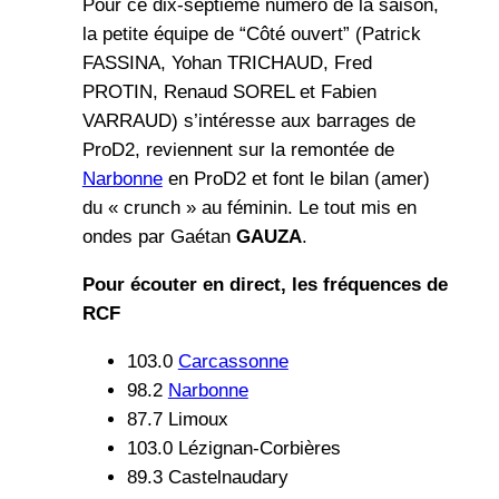
Pour ce dix-septième numéro de la saison,
la petite équipe de “Côté ouvert” (Patrick
FASSINA, Yohan TRICHAUD, Fred
PROTIN, Renaud SOREL et Fabien
VARRAUD) s’intéresse aux barrages de
ProD2, reviennent sur la remontée de
Narbonne
en ProD2 et font le bilan (amer)
du « crunch » au féminin. Le tout mis en
ondes par Gaétan
GAUZA
.
Pour écouter en direct, les fréquences de
RCF
103.0
Carcassonne
98.2
Narbonne
87.7 Limoux
103.0 Lézignan-Corbières
89.3 Castelnaudary