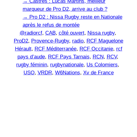
→
Castres : Lucas Martins, meilleur
marqueur de Pro D2, arrive au club ?
→
Pro D2 : Nissa Rugby reste en Nationale
après le refus de montée
@radiorcf
, 
CAB
, 
côté ouvert
, 
Nissa rugby
, 
ProD2
, 
Provence-Rugby
, 
radio
, 
RCF Maguelone
Hérault
, 
RCF Méditerranée
, 
RCF Occitanie
, 
rcf
pays d’aude
, 
RCF Pays Tarnais
, 
RCN
, 
RCV
, 
rugby féminin
, 
rugbynationale
, 
Us Colomiers
, 
USO
, 
VRDR
, 
W6Nations
, 
Xv de France