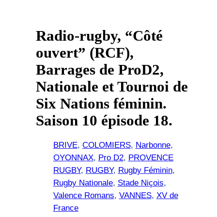
Radio-rugby, “Côté
ouvert” (RCF),
Barrages de ProD2,
Nationale et Tournoi de
Six Nations féminin.
Saison 10 épisode 18.
BRIVE
, 
COLOMIERS
, 
Narbonne
, 
OYONNAX
, 
Pro D2
, 
PROVENCE
RUGBY
, 
RUGBY
, 
Rugby Féminin
, 
Rugby Nationale
, 
Stade Niçois
, 
Valence Romans
, 
VANNES
, 
XV de
France