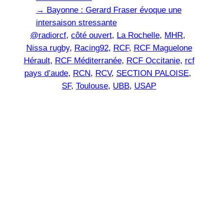
→
Bayonne : Gerard Fraser évoque une
intersaison stressante
@radiorcf
, 
côté ouvert
, 
La Rochelle
, 
MHR
, 
Nissa rugby
, 
Racing92
, 
RCF
, 
RCF Maguelone
Hérault
, 
RCF Méditerranée
, 
RCF Occitanie
, 
rcf
pays d’aude
, 
RCN
, 
RCV
, 
SECTION PALOISE
, 
SF
, 
Toulouse
, 
UBB
, 
USAP