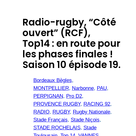
Radio-rugby, “Côté
ouvert” (RCF),
Top14 : en route pour
les phases finales !
Saison 10 épisode 19.
Bordeaux Bègles
, 
MONTPELLIER
, 
Narbonne
, 
PAU
, 
PERPIGNAN
, 
Pro D2
, 
PROVENCE RUGBY
, 
RACING 92
, 
RADIO
, 
RUGBY
, 
Rugby Nationale
, 
Stade Français
, 
Stade Niçois
, 
STADE ROCHELAIS
, 
Stade
Toulousain
, 
Top 14
, 
VANNES