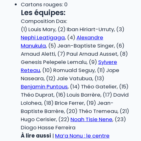
Cartons rouges: 0
Les équipes:
Composition Dax:
(1) Louis Mary, (2) Iban Hiriart-Urruty, (3)
Nephi Leatigaga
, (4)
Alexandre
Manukula
, (5) Jean-Baptiste Singer, (6)
Arnaud Aletti, (7) Paul Arnaud Ausset, (8)
Genesis Pelepele Lemalu, (9)
Sylvere
Reteau
, (10) Romuald Seguy, (11) Jope
Naseara, (12) Jale Vatubua, (13)
Benjamin Puntous
, (14) Théo Gatelier, (15)
Théo Duprat, (16) Louis Barrère, (17) David
Lolohea, (18) Brice Ferrer, (19) Jean-
Baptiste Barrère, (20) Théo Tremeau, (21)
Hugo Cerisier, (22)
Noah Tisie Nene
, (23)
Diogo Hasse Ferreira
À lire aussi
|
Ma’a Nonu : le centre