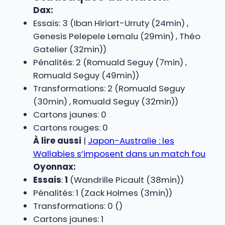
Dax:
Essais: 3 (Iban Hiriart-Urruty (24min) ,
Genesis Pelepele Lemalu (29min) , Théo
Gatelier (32min))
Pénalités: 2 (Romuald Seguy (7min) ,
Romuald Seguy (49min))
Transformations: 2 (Romuald Seguy
(30min) , Romuald Seguy (32min))
Cartons jaunes: 0
Cartons rouges: 0
À lire aussi
|
Japon-Australie : les
Wallabies s’imposent dans un match fou
Oyonnax:
Essais
:
1
(Wandrille Picault (38min))
Pénalités: 1 (Zack Holmes (3min))
Transformations: 0 ()
Cartons jaunes: 1