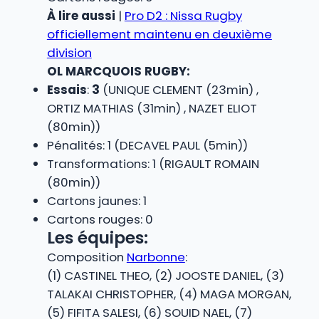
À lire aussi
|
Pro D2 : Nissa Rugby
officiellement maintenu en deuxième
division
OL MARCQUOIS RUGBY:
Essais
:
3
(UNIQUE CLEMENT (23min) ,
ORTIZ MATHIAS (31min) , NAZET ELIOT
(80min))
Pénalités: 1 (DECAVEL PAUL (5min))
Transformations: 1 (RIGAULT ROMAIN
(80min))
Cartons jaunes: 1
Cartons rouges: 0
Les équipes:
Composition
Narbonne
:
(1) CASTINEL THEO, (2) JOOSTE DANIEL, (3)
TALAKAI CHRISTOPHER, (4) MAGA MORGAN,
(5) FIFITA SALESI, (6) SOUID NAEL, (7)