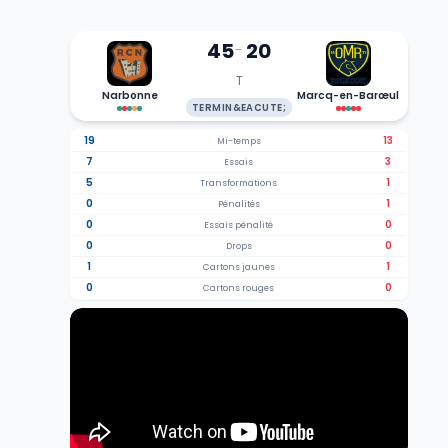
45
20
-
T
Narbonne
Marcq-en-Barœul
TERMIN&EACUTE;
19
13
Mi-temps
7
3
Essais
5
1
Transformations
0
1
Pénalités
0
0
Essais pénalité
0
0
Drops
1
1
Cartons jaunes
0
0
Cartons rouges