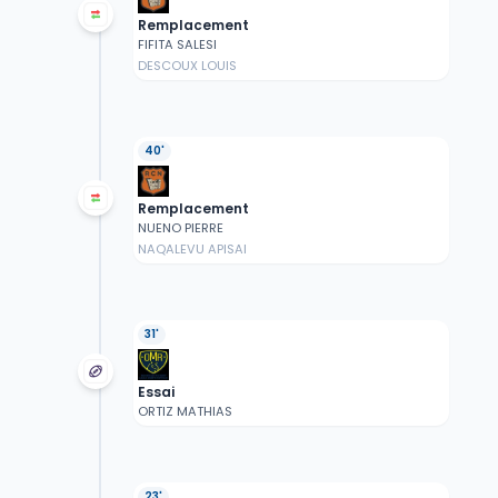
Remplacement
FIFITA SALESI
DESCOUX LOUIS
40'
Remplacement
NUENO PIERRE
NAQALEVU APISAI
31'
Essai
ORTIZ MATHIAS
23'