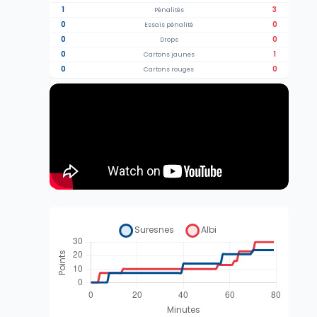
1
3
Pénalités
0
0
Essais pénalité
0
0
Drops
0
1
Cartons jaunes
0
0
Cartons rouges