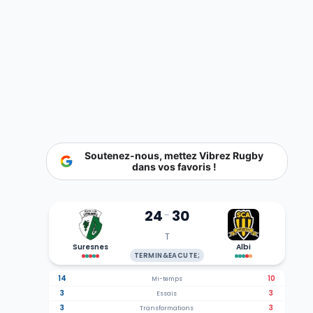
Soutenez-nous, mettez Vibrez Rugby
dans vos favoris !
24
30
-
T
Suresnes
Albi
TERMIN&EACUTE;
14
10
Mi-temps
3
3
Essais
3
3
Transformations