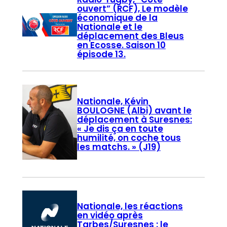
ouvert” (RCF), Le modèle
économique de la
Nationale et le
déplacement des Bleus
en Ecosse. Saison 10
épisode 13.
Nationale, Kévin
BOULOGNE (Albi) avant le
déplacement à Suresnes:
« Je dis ça en toute
humilité, on coche tous
les matchs. » (J19)
Nationale, les réactions
en vidéo après
Tarbes/Suresnes : le