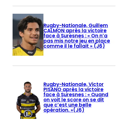
Rugby-Nationale, Guillem
CALMON après la victoire
face à Suresnes : « On n’a
pas mis notre jeu en place
comme il le fallait » (J6)
Rugby-Nationale, Victor
PISANO après la victoire
face à Suresnes : « Quand
on voit le score on se dit
que c’est une belle
opération. »(J6)