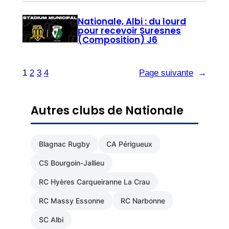
Nationale, Albi : du lourd
pour recevoir Suresnes
(Composition) J6
1
2
3
4
Page suivante
→
Autres clubs de Nationale
Blagnac Rugby
CA Périgueux
CS Bourgoin-Jallieu
RC Hyères Carqueiranne La Crau
RC Massy Essonne
RC Narbonne
SC Albi