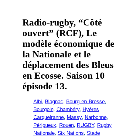
Radio-rugby, “Côté
ouvert” (RCF), Le
modèle économique de
la Nationale et le
déplacement des Bleus
en Ecosse. Saison 10
épisode 13.
Albi
, 
Blagnac
, 
Bourg-en-Bresse
, 
Bourgoin
, 
Chambéry
, 
Hyères
Carqueiranne
, 
Massy
, 
Narbonne
, 
Périgueux
, 
Rouen
, 
RUGBY
, 
Rugby
Nationale
, 
Six Nations
, 
Stade