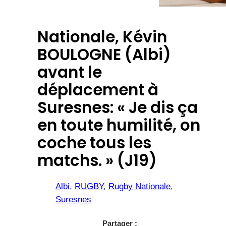
Nationale, Kévin
BOULOGNE (Albi)
avant le
déplacement à
Suresnes: « Je dis ça
en toute humilité, on
coche tous les
matchs. » (J19)
Albi
, 
RUGBY
, 
Rugby Nationale
, 
Suresnes
Partager :