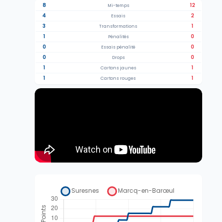
8
12
Mi-temps
4
2
Essais
3
1
Transformations
1
0
Pénalités
0
0
Essais pénalité
0
0
Drops
1
1
Cartons jaunes
1
1
Cartons rouges