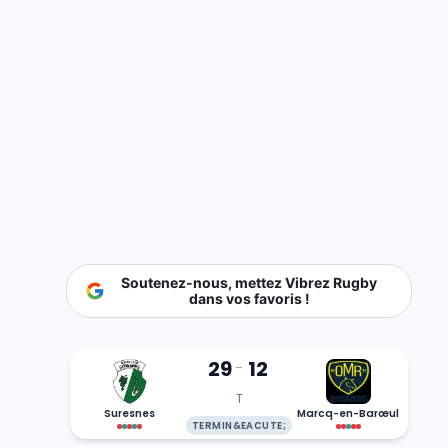
Soutenez-nous, mettez Vibrez Rugby
dans vos favoris !
29
12
-
T
Suresnes
Marcq-en-Barœul
TERMIN&EACUTE;