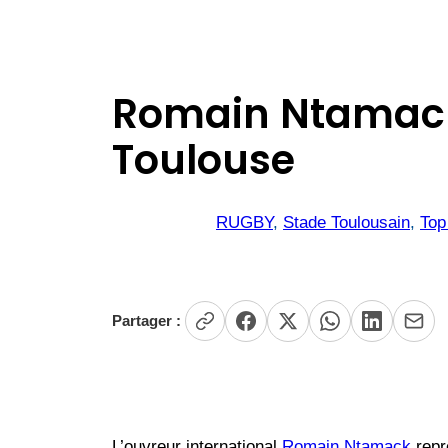
Romain Ntamack 
Toulouse
RUGBY
, 
Stade Toulousain
, 
Top
Partager :
L’ouvreur international
Romain Ntamack
repr