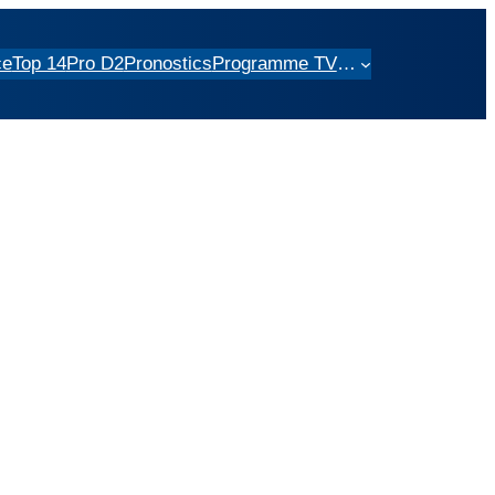
ce
Top 14
Pro D2
Pronostics
Programme TV
…