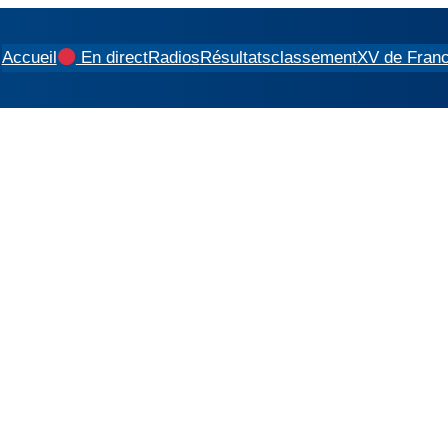
Accueil
En direct
Radios
Résultats
classement
XV de Fran