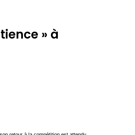
ience » à
 son retour à la compétition est attendu