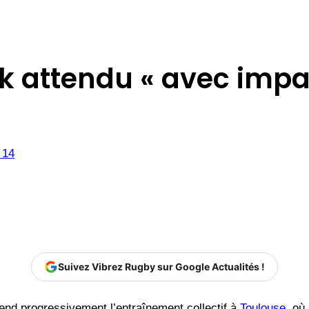
attendu « avec impat
 14
Suivez Vibrez Rugby sur Google Actualités !
end progressivement l’entraînement collectif à
Toulouse
, où