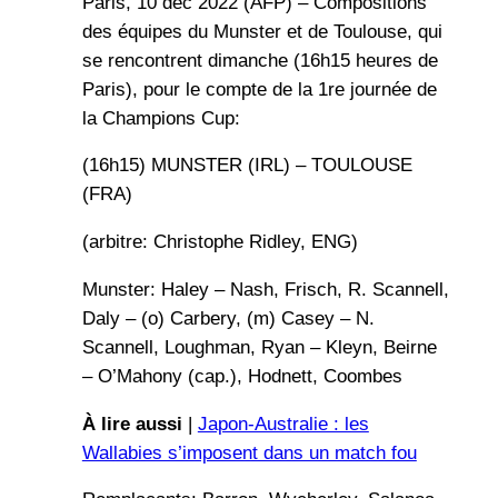
Paris, 10 déc 2022 (AFP) – Compositions
des équipes du Munster et de Toulouse, qui
se rencontrent dimanche (16h15 heures de
Paris), pour le compte de la 1re journée de
la Champions Cup:
(16h15) MUNSTER (IRL) – TOULOUSE
(FRA)
(arbitre: Christophe Ridley, ENG)
Munster: Haley – Nash, Frisch, R. Scannell,
Daly – (o) Carbery, (m) Casey – N.
Scannell, Loughman, Ryan – Kleyn, Beirne
– O’Mahony (cap.), Hodnett, Coombes
À lire aussi
|
Japon-Australie : les
Wallabies s’imposent dans un match fou