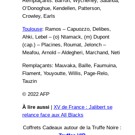
Remplaçants: Barron, Wycherley, Salanoa,
O’Donoghue, Kendellen, Patterson,
Crowley, Earls
Toulouse
: Ramos – Capuozzo, Delibes,
Ahki, Lebel – (o) Ntamack, (m) Dupont
(cap.) – Placines, Roumat, Jelonch –
Meafou, Arnold – Aldegheri, Marchand, Neti
Remplaçants: Mauvaka, Baille, Faumuina,
Flament, Youyoutte, Willis, Page-Relo,
Tauzin
© 2022 AFP
À lire aussi
|
XV de France : Jalibert se
relance face aux All Blacks
Coffrets Cadeaux autour de la Truffe Noire :