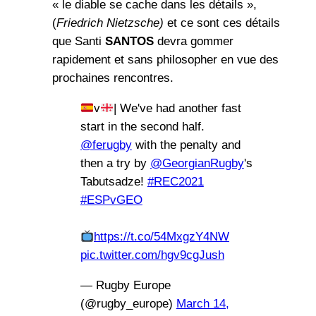
« le diable se cache dans les détails »,
(
Friedrich Nietzsche)
et ce sont ces détails
que Santi
SANTOS
devra gommer
rapidement et sans philosopher en vue des
prochaines rencontres.
v
| We've had another fast
start in the second half.
@ferugby
with the penalty and
then a try by
@GeorgianRugby
's
Tabutsadze!
#REC2021
#ESPvGEO
https://t.co/54MxgzY4NW
pic.twitter.com/hgv9cgJush
— Rugby Europe
(@rugby_europe)
March 14,