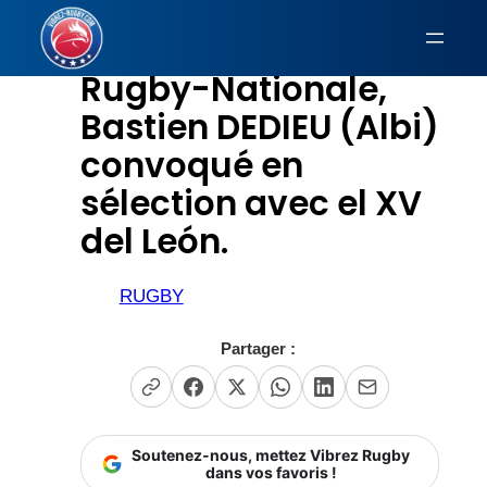
Aller
au
Rugby-Nationale,
contenu
Bastien DEDIEU (Albi)
convoqué en
sélection avec el XV
del León.
RUGBY
Partager :
Soutenez-nous, mettez Vibrez Rugby
dans vos favoris !