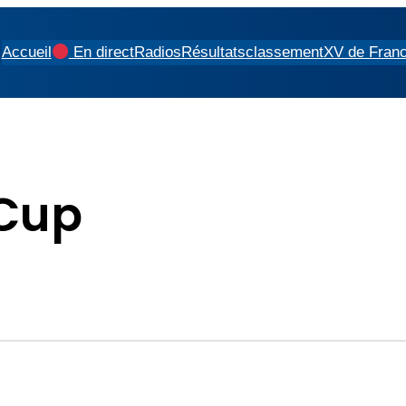
Accueil
En direct
Radios
Résultats
classement
XV de Fran
Cup