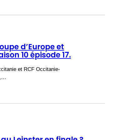
Coupe d’Europe et
ison 10 épisode 17.
citanie et RCF Occitanie-
E,…
au Leinster en finale ?