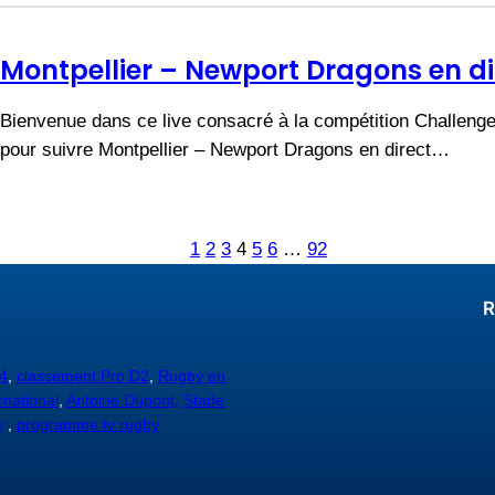
Montpellier – Newport Dragons en di
Bienvenue dans ce live consacré à la compétition Challeng
pour suivre Montpellier – Newport Dragons en direct…
1
2
3
4
5
6
…
92
R
4
,
classement Pro D2
,
Rugby en
rnational
,
Antoine Dupont,
Stade
y
,
programme tv rugby