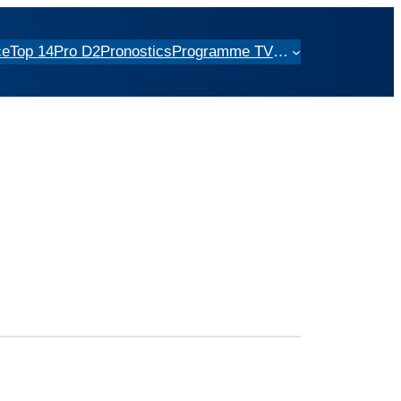
ce
Top 14
Pro D2
Pronostics
Programme TV
…