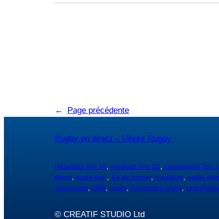
←
Page précédente
Rugby en direct – Vibrez Rugby
Résultats Top 14
,
résultats Pro D2
,
classement Top 1
direct
,
score live
,
XV de france
,
6 nations
,
rugby inte
Toulousain
,
UBB
,
rugby
,
Pronostics rugby
,
Live Rugb
© CREATIF STUDIO Ltd