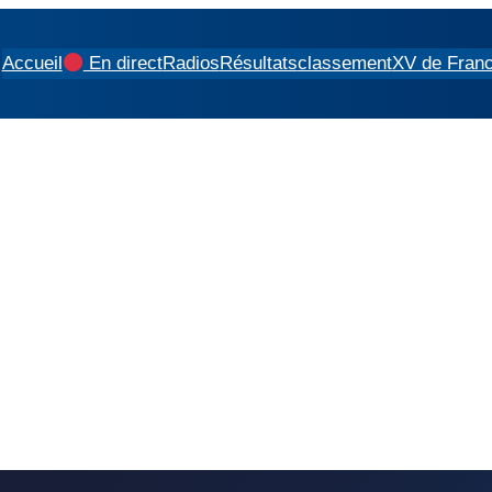
Accueil
En direct
Radios
Résultats
classement
XV de Fran