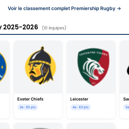
Voir le classement complet Premiership Rugby →
y 2025-2026
(10 équipes)
Exeter Chiefs
Leicester
Sa
3e · 65 pts
4e · 63 pts
5e