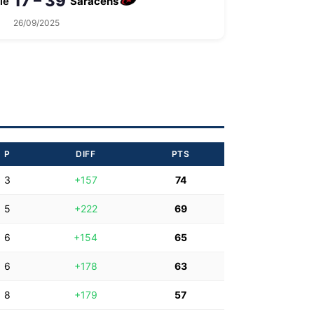
17 – 39
le
Saracens
26/09/2025
P
DIFF
PTS
3
+157
74
5
+222
69
6
+154
65
6
+178
63
8
+179
57