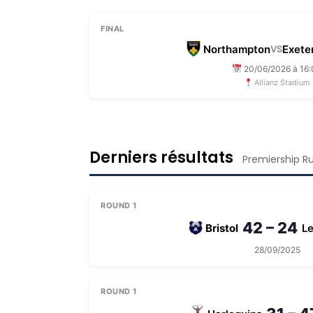
FINAL
Northampton
Exete
VS
20/06/2026 à 16
Allianz Stadium
Derniers résultats
Premiership R
ROUND 1
42 – 24
Bristol
Le
28/09/2025
ROUND 1