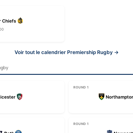
r Chiefs
:00
Voir tout le calendrier Premiership Rugby →
ugby
ROUND 1
icester
Northampto
ROUND 1