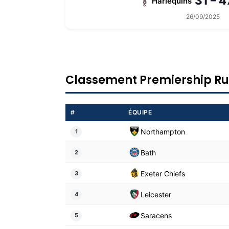
31 – 4
Harlequins
26/09/2025
Classement Premiership R
#
ÉQUIPE
Northampton
1
Bath
2
Exeter Chiefs
3
Leicester
4
Saracens
5