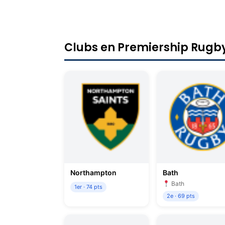
Clubs en Premiership Rugb
Northampton
Bath
Bath
1er · 74 pts
2e · 69 pts