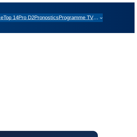
ce
Top 14
Pro D2
Pronostics
Programme TV
…