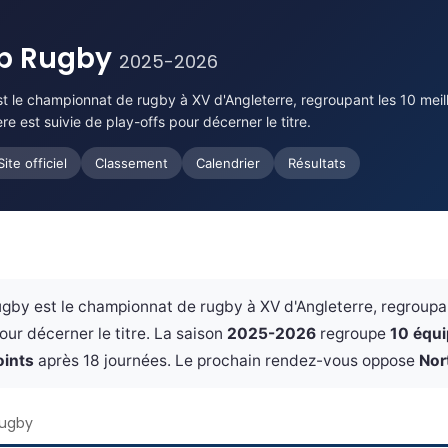
ip Rugby
2025-2026
t le championnat de rugby à XV d'Angleterre, regroupant les 10 meil
ère est suivie de play-offs pour décerner le titre.
Site officiel
Classement
Calendrier
Résultats
by est le championnat de rugby à XV d'Angleterre, regroupant
our décerner le titre. La saison
2025-2026
regroupe
10 équ
oints
après 18 journées. Le prochain rendez-vous oppose
Nor
Rugby