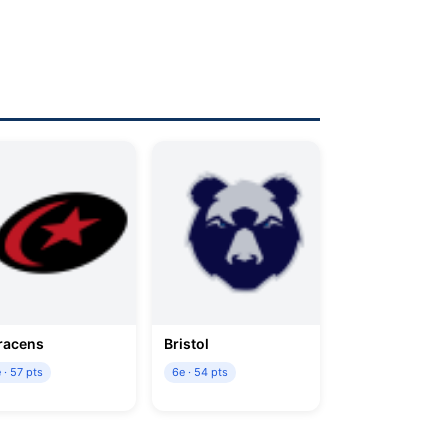
racens
Bristol
 · 57 pts
6e · 54 pts