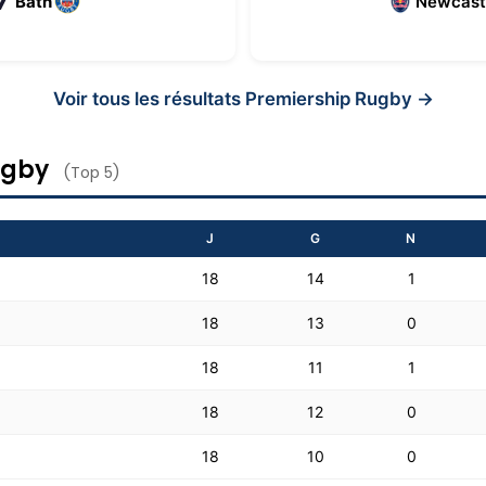
7
Bath
Newcast
Voir tous les résultats Premiership Rugby →
ugby
(Top 5)
J
G
N
18
14
1
18
13
0
18
11
1
18
12
0
18
10
0