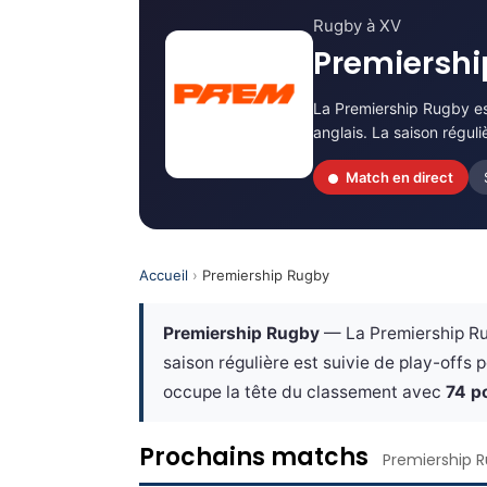
Rugby à XV
Premiersh
La Premiership Rugby es
anglais. La saison réguli
Match en direct
Accueil
›
Premiership Rugby
Premiership Rugby
— La Premiership Rug
saison régulière est suivie de play-offs p
occupe la tête du classement avec
74 p
Prochains matchs
Premiership 