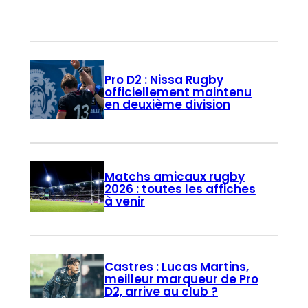
Pro D2 : Nissa Rugby
officiellement maintenu
en deuxième division
Matchs amicaux rugby
2026 : toutes les affiches
à venir
Castres : Lucas Martins,
meilleur marqueur de Pro
D2, arrive au club ?