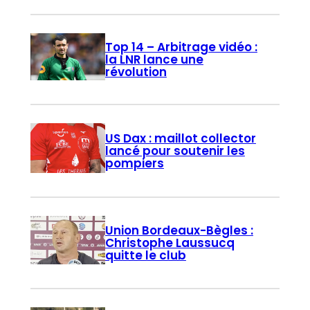
Top 14 – Arbitrage vidéo :
la LNR lance une
révolution
US Dax : maillot collector
lancé pour soutenir les
pompiers
Union Bordeaux-Bègles :
Christophe Laussucq
quitte le club