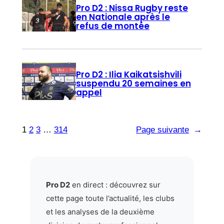
Pro D2 : Nissa Rugby reste
en Nationale après le
refus de montée
Pro D2 : Ilia Kaikatsishvili
suspendu 20 semaines en
appel
1
2
3
…
314
Page suivante
→
Pro D2
en direct : découvrez sur
cette page toute l’actualité, les clubs
et les analyses de la deuxième