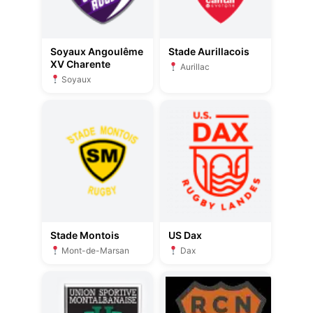
Soyaux Angoulême
Stade Aurillacois
XV Charente
Aurillac
Soyaux
Stade Montois
US Dax
Mont-de-Marsan
Dax