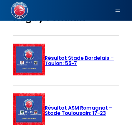
Aller
au
Rugby Féminin
contenu
Résultat Stade Bordelais –
Toulon: 55-7
Résultat ASM Romagnat –
Stade Toulousain: 17-23