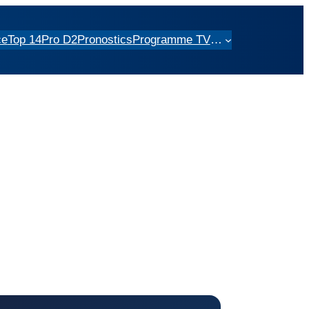
ce
Top 14
Pro D2
Pronostics
Programme TV
…