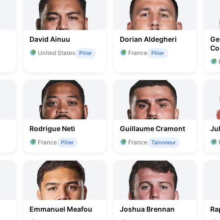
David Ainuu
Dorian Aldegheri
Ge
Co
United States
France
Pilier
Pilier
Rodrigue Neti
Guillaume Cramont
Ju
France
France
Pilier
Talonneur
Emmanuel Meafou
Joshua Brennan
Ra