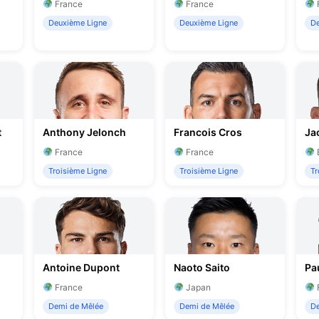
France
France
Deuxième Ligne
Deuxième Ligne
De
t
Anthony Jelonch
Francois Cros
Jac
France
France
Troisième Ligne
Troisième Ligne
Tr
Antoine Dupont
Naoto Saito
Pa
France
Japan
Demi de Mêlée
Demi de Mêlée
De