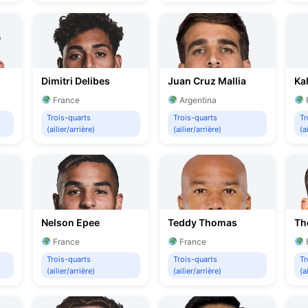
Dimitri Delibes
Juan Cruz Mallia
Ka
France
Argentina
Trois-quarts
Trois-quarts
Tr
(ailier/arrière)
(ailier/arrière)
(a
Nelson Epee
Teddy Thomas
Th
France
France
Trois-quarts
Trois-quarts
Tr
(ailier/arrière)
(ailier/arrière)
(a