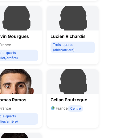
lvin Gourgues
Lucien Richardis
France
Trois-quarts
(ailier/arrière)
ois-quarts
ilier/arrière)
omas Ramos
Celian Poulzegue
France
France
Centre
ois-quarts
ilier/arrière)