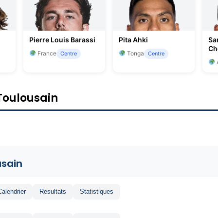
Pierre Louis Barassi
Pita Ahki
Sa
Ch
France
Tonga
Centre
Centre
A
 Toulousain
usain
Calendrier
Resultats
Statistiques