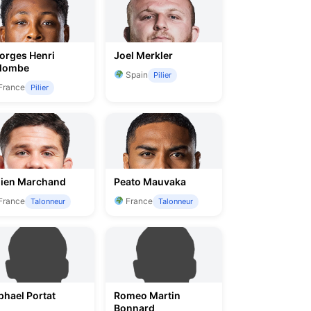
orges Henri
Joel Merkler
lombe
Spain
Pilier
France
Pilier
lien Marchand
Peato Mauvaka
France
France
Talonneur
Talonneur
phael Portat
Romeo Martin
Bonnard