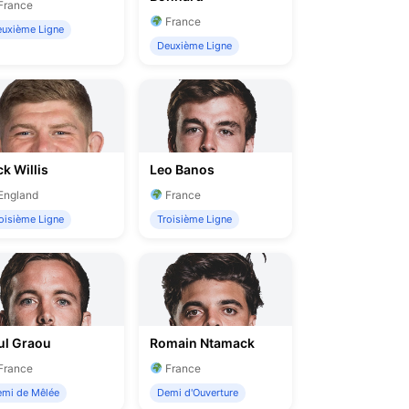
France
France
uxième Ligne
Deuxième Ligne
k Willis
Leo Banos
England
France
oisième Ligne
Troisième Ligne
ul Graou
Romain Ntamack
France
France
mi de Mêlée
Demi d'Ouverture