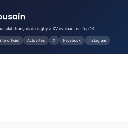
ousain
 un club français de rugby à XV évoluant en Top 14.
Site officiel
Actualités
X
Facebook
Instagram