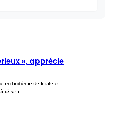
rieux », apprécie
e en huitième de finale de
récié son…