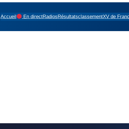
Accueil
En direct
Radios
Résultats
classement
XV de Fran