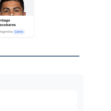
ntiago
ocobares
rgentina
Centre