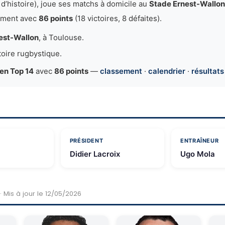
 d’histoire), joue ses matchs à domicile au
Stade Ernest-Wallon
ement avec
86 points
(18 victoires, 8 défaites).
est-Wallon
, à Toulouse.
toire rugbystique.
en Top 14
avec
86 points
—
classement
·
calendrier
·
résultats
PRÉSIDENT
ENTRAÎNEUR
Didier Lacroix
Ugo Mola
· Mis à jour le 12/05/2026