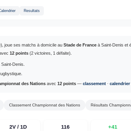
Calendrier
Resultats
re), joue ses matchs à domicile au
Stade de France
à Saint-Denis et 
 avec
12 points
(2 victoires, 1 défaite).
à Saint-Denis.
rugbystique.
mpionnat des Nations
avec
12 points
—
classement
·
calendrier
Classement Championnat des Nations
Résultats Championna
2V / 1D
116
+41