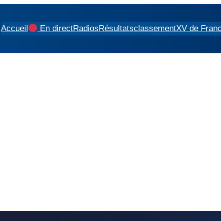
Accueil
En direct
Radios
Résultats
classement
XV de Fran