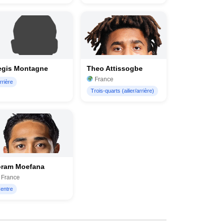
egis Montagne
Theo Attissogbe
France
rrière
Trois-quarts (ailier/arrière)
oram Moefana
France
entre