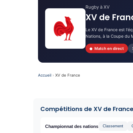
Rugby à XV
XV de Fra
Le XV de France est l'éq
Nations, à la Coupe du 
Match en direct
Accueil
›
XV de France
Compétitions de XV de Franc
Championnat des nations
Classement