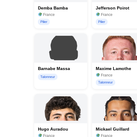
Demba Bamba
Jefferson Poirot
France
France
Pilier
Pilier
Barnabe Massa
Maxime Lamothe
France
Talonneur
Talonneur
Hugo Auradou
Mickael Guillard
France
France