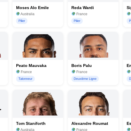
Moses Alo Emile
Reda Wardi
Si
Australia
France
Pilier
Pilier
P
Peato Mauvaka
Boris Palu
E
France
France
Talonneur
Deuxième Ligne
D
Tom Staniforth
Alexandre Roumat
Es
Australia
France