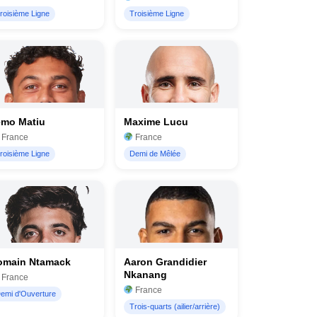
roisième Ligne
Troisième Ligne
emo Matiu
Maxime Lucu
France
France
roisième Ligne
Demi de Mêlée
omain Ntamack
Aaron Grandidier
Nkanang
France
France
emi d'Ouverture
Trois-quarts (ailier/arrière)