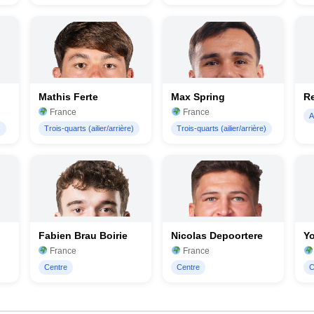
Mathis Ferte
Max Spring
R
France
France
A
)
Trois-quarts (ailier/arrière)
Trois-quarts (ailier/arrière)
Fabien Brau Boirie
Nicolas Depoortere
Y
France
France
Centre
Centre
C