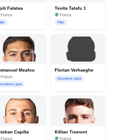
pili Falatea
Tevita Tatafu 1
France
France
ilier
Pilier
mmanuel Meafou
Florian Verhaeghe
France
Deuxième Ligne
euxième Ligne
teban Capilla
Killian Tixeront
France
France