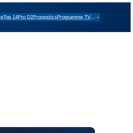
ce
Top 14
Pro D2
Pronostics
Programme TV
…