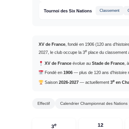
Tournoi des Six Nations
Classement
XV de France
, fondé en 1906 (120 ans d’histoi
e
2027, le club occupe la 3
place du classement
XV de France
évolue au
Stade de France
, 
Fondé en
1906
— plus de 120 ans d’histoire 
e
Saison
2026-2027
— actuellement
3
en Cha
Effectif
Calendrier Championnat des Nations
e
12
3