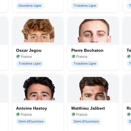
Deuxième Ligne
Troisième Ligne
T
Oscar Jegou
Pierre Bochaton
T
France
France
Troisième Ligne
Troisième Ligne
T
Antoine Hastoy
Matthieu Jalibert
R
France
France
Demi d'Ouverture
Demi d'Ouverture
D