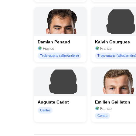
Damian Penaud
Kalvin Gourgues
France
France
Trois-quarts (ailier/arrière)
Trois-quarts (ailier/arrière
Auguste Cadot
Emilien Gailleton
France
Centre
Centre