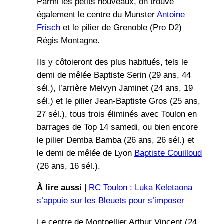
Parmi les petits nouveaux, on trouve
également le centre du Munster
Antoine
Frisch
et le pilier de Grenoble (Pro D2)
Régis Montagne.
Ils y côtoieront des plus habitués, tels le
demi de mêlée Baptiste Serin (29 ans, 44
sél.), l’arrière Melvyn Jaminet (24 ans, 19
sél.) et le pilier Jean-Baptiste Gros (25 ans,
27 sél.), tous trois éliminés avec Toulon en
barrages de Top 14 samedi, ou bien encore
le pilier Demba Bamba (26 ans, 26 sél.) et
le demi de mêlée de Lyon
Baptiste Couilloud
(26 ans, 16 sél.).
À lire aussi
|
RC Toulon : Luka Keletaona
s’appuie sur les Bleuets pour s’imposer
Le centre de Montpellier Arthur Vincent (24