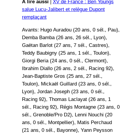
À lire aussi
|
XV de France : Ben Youngs
salue Lucu-Jalibert et relègue Dupont
remplaçant
Avants: Hugo Auradou (20 ans, 0 sél., Pau),
Demba Bamba (26 ans, 26 sél., Lyon),
Gaëtan Barlot (27 ans, 7 sél., Castres),
Teddy Baubigny (25 ans, 1 sél., Toulon),
Giorgi Beria (24 ans, 0 sél., Clermont),
Ibrahim Diallo (26 ans, 2 sél., Racing 92),
Jean-Baptiste Gros (25 ans, 27 sél.,
Toulon), Mickaël Guillard (23 ans, 0 sél.,
Lyon), Jordan Joseph (23 ans, 0 sél.,
Racing 92), Thomas Laclayat (26 ans, 1
sél., Racing 92), Régis Montagne (23 ans, 0
sél., Grenoble/Pro D2), Lenni Nouchi (20
ans, 0 sél., Montpellier), Matis Perchaud
(21 ans, 0 sél., Bayonne), Yann Peysson