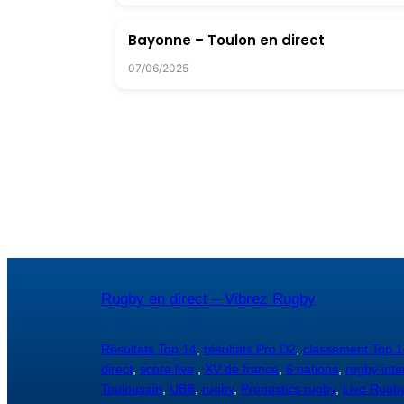
Bayonne – Toulon en direct
07/06/2025
Rugby en direct – Vibrez Rugby
Résultats Top 14
,
résultats Pro D2
,
classement Top 1
direct
,
score live
,
XV de france
,
6 nations
,
rugby inte
Toulousain
,
UBB
,
rugby
,
Pronostics rugby
,
Live Rugb