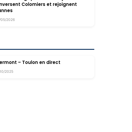
nversent Colomiers et rejoignent
annes
/05/2026
ermont – Toulon en direct
/10/2025