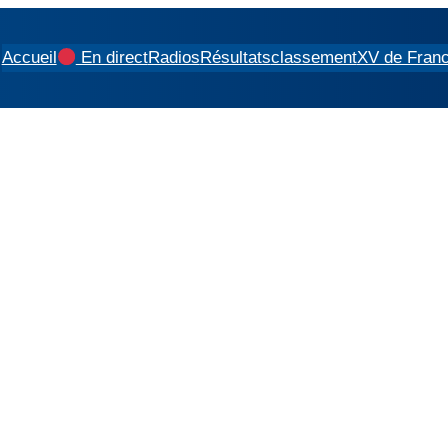
Accueil
En direct
Radios
Résultats
classement
XV de Fran