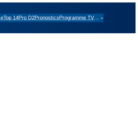
ce
Top 14
Pro D2
Pronostics
Programme TV
…