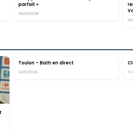
parfait »
re
V
30/05/2026
30
Toulon – Bath en direct
Cl
14/12/2025
11
t