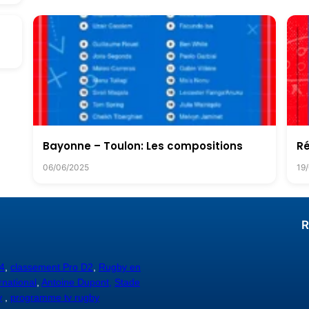
Bayonne – Toulon: Les compositions
Ré
06/06/2025
19
R
4
,
classement Pro D2
,
Rugby en
rnational
,
Antoine Dupont,
Stade
y
,
programme tv rugby