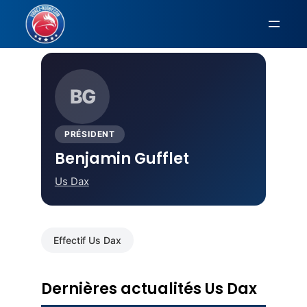
Aller
au
Accueil
›
Us Dax
› Benjamin Gufflet
contenu
BG
PRÉSIDENT
Benjamin Gufflet
Us Dax
Effectif Us Dax
Dernières actualités Us Dax