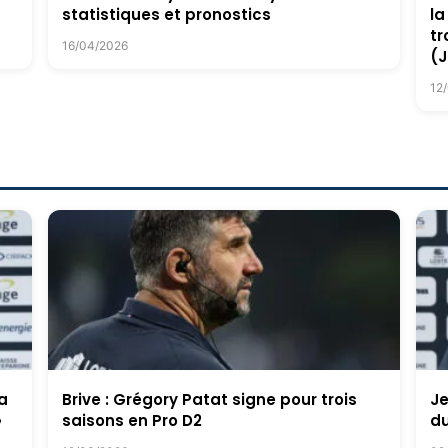
statistiques et pronostics
la
tr
16/04/2026
(J
12
a
Brive : Grégory Patat signe pour trois
Je
»
saisons en Pro D2
du