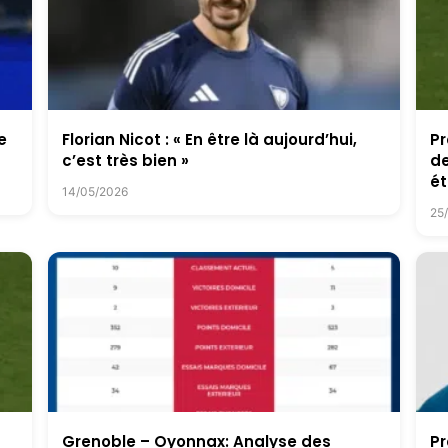
e
Florian Nicot : « En être là aujourd’hui,
Pr
c’est très bien »
de
ét
14/05/2026
25
Grenoble – Oyonnax: Analyse des
Pr