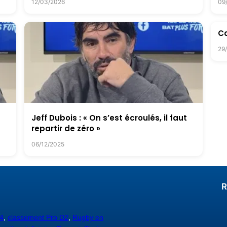
12/03/2026
09
Ca
29
Jeff Dubois : « On s’est écroulés, il faut
repartir de zéro »
06/12/2025
R
4
,
classement Pro D2
,
Rugby en