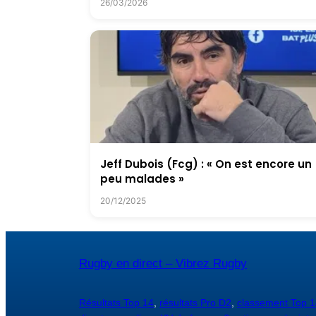
26/03/2026
Jeff Dubois (Fcg) : « On est encore un
peu malades »
20/12/2025
Rugby en direct – Vibrez Rugby
Résultats Top 14
,
résultats Pro D2
,
classement Top 1