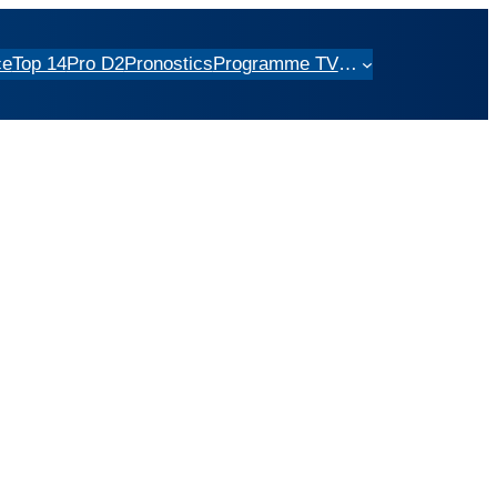
ce
Top 14
Pro D2
Pronostics
Programme TV
…