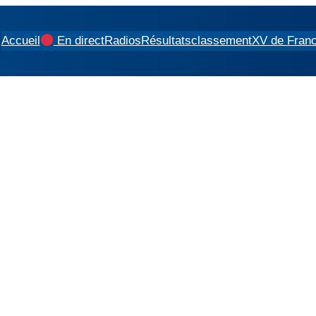
Accueil
En direct
Radios
Résultats
classement
XV de Fran