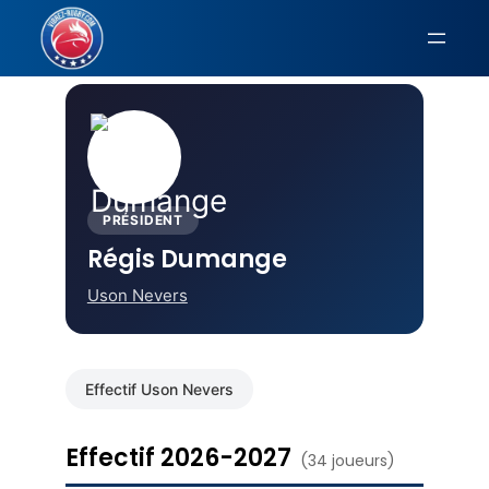
Aller
au
Accueil
›
Uson Nevers
› Régis Dumange
contenu
PRÉSIDENT
Régis Dumange
Uson Nevers
Effectif Uson Nevers
Effectif 2026-2027
(34 joueurs)