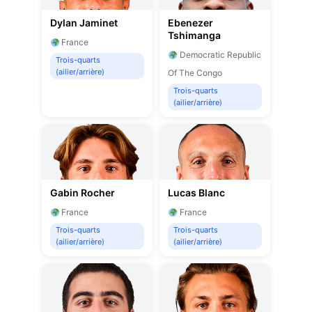
Dylan Jaminet
Ebenezer
Tshimanga
France
Democratic Republic
Trois-quarts
(ailier/arrière)
Of The Congo
Trois-quarts
(ailier/arrière)
Gabin Rocher
Lucas Blanc
France
France
Trois-quarts
Trois-quarts
(ailier/arrière)
(ailier/arrière)